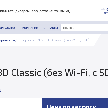
info
упки
Стать дилером
Блог
Доставка
Отзывы
FAQ
(от
ОРТФОЛИО
О КОМПАНИИ
КОНТАКТЫ
/
3D принтер ZENIT 3D Classic (без Wi-Fi, c SD)
принтеры
 Classic (без Wi-Fi, c S
T
Цена по запросу