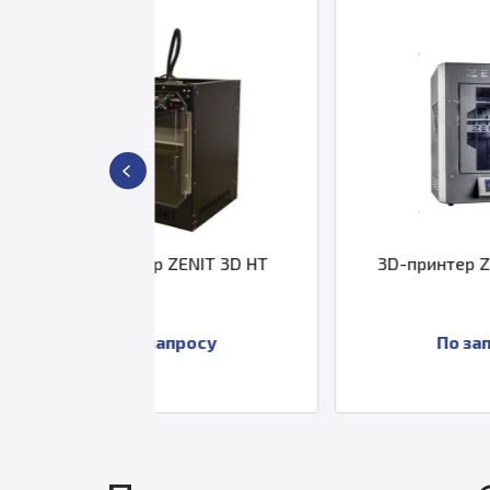
ер ZENIT 3D HT
3D-принтер ZENIT DUO RS
 запросу
По запросу