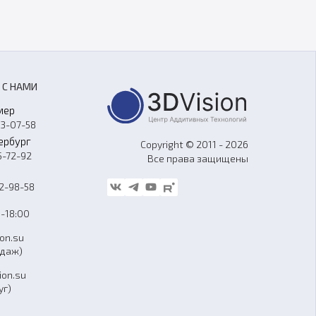
 С НАМИ
мер
33-07-58
ербург
Copyright © 2011 - 2026
5-72-92
Все права защищены
62-98-58
-18:00
ion.su
одаж)
ion.su
уг)