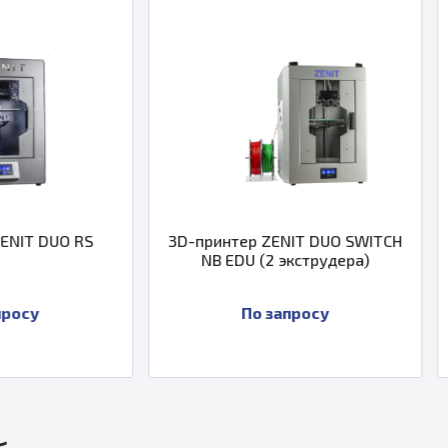
3D-принтер ZENIT DUO SWITCH
3D-принтер ZEN
NB EDU (2 экструдера)
RS А (с автокал
По запросу
По за