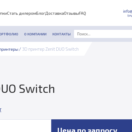
info
упки
Стать дилером
Блог
Доставка
Отзывы
FAQ
(от
ОРТФОЛИО
О КОМПАНИИ
КОНТАКТЫ
/
3D принтер Zenit DUO Switch
принтеры
DUO Switch
T
Цена по запросу