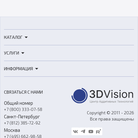
КАТАЛОГ
3D-принтеры
УСЛУГИ
3D-сканеры
3D-печать
Роботы
ИНФОРМАЦИЯ
3D-моделирование
Расходные материалы
Цены
3D-сканирование
Станки с ЧПУ
Акции
Реверс-инжиниринг
Оборудование и материалы для вакуумного литья
СВЯЗАТЬСЯ С НАМИ
Портфолио
Литье пластмасс
Аксессуары и прочее оборудование
Общий номер
О компании
Ремонт и услуги
Программное обеспечение
+7 (800) 333-07-58
Контакты
Copyright © 2011 - 2026
Санкт-Петербург
Все права защищены
Гос. закупки
+7 (812) 385-72-92
Стать дилером
Москва
Блог
+7 (495) 662-98-58