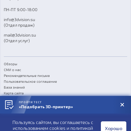
Доставка
ПН-ПТ 9:00-18:00
Отзывы
info@3dvision.su
FAQ
(Отдел продаж)
mail@3dvision.su
(Отдел услуг)
Обзоры
СМИ о нас
Рекомендательные письма
Пользовательское соглашение
База знаний
Карта сайта
Реквизиты
ПРОЙТИ ТЕСТ
Согласие на обработку персональных данных
«Подобрать 3D-принтер»
Политика конфиденциальности
Пользуясь сайтом, вы соглашаетесь с
Публичная оферта
использованием cookies и
политикой
Хорошо