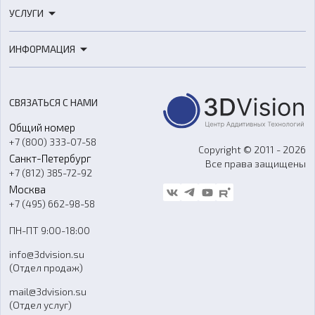
3D-принтеры
УСЛУГИ
3D-сканеры
3D-печать
Роботы
ИНФОРМАЦИЯ
3D-моделирование
Расходные материалы
Цены
3D-сканирование
Станки с ЧПУ
Акции
Реверс-инжиниринг
Оборудование и материалы для вакуумного литья
СВЯЗАТЬСЯ С НАМИ
Портфолио
Литье пластмасс
Аксессуары и прочее оборудование
Общий номер
О компании
Ремонт и услуги
Программное обеспечение
+7 (800) 333-07-58
Контакты
Copyright © 2011 - 2026
Санкт-Петербург
Все права защищены
Гос. закупки
+7 (812) 385-72-92
Стать дилером
Москва
Блог
+7 (495) 662-98-58
Доставка
ПН-ПТ 9:00-18:00
Отзывы
info@3dvision.su
FAQ
(Отдел продаж)
mail@3dvision.su
(Отдел услуг)