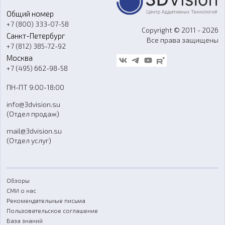
Портфолио
Литье пластмасс
Аксессуары и прочее оборудование
Общий номер
О компании
Ремонт и услуги
Программное обеспечение
+7 (800) 333-07-58
Контакты
Copyright © 2011 - 2026
Санкт-Петербург
Все права защищены
Гос. закупки
+7 (812) 385-72-92
Стать дилером
Москва
Блог
+7 (495) 662-98-58
Доставка
ПН-ПТ 9:00-18:00
Отзывы
info@3dvision.su
FAQ
(Отдел продаж)
mail@3dvision.su
(Отдел услуг)
Обзоры
СМИ о нас
Рекомендательные письма
Пользовательское соглашение
База знаний