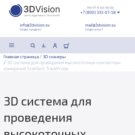
ПН-ПТ 9:00-18:00
+7 (800) 333-07-58
info@3dvision.su
mail@3dvision.su
(отдел продаж)
(отдел услуг)
/
Главная страница
3D сканеры
/
3D система для проведения высокоточных контактных
измерений ScanTech TrackProbe
3D система для
проведения
высокоточных