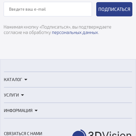
ПОДПИСАТЬСЯ
Нажимая кнопку «Подписаться», вы подтверждаете
согласие на обработку
персональных данных
.
КАТАЛОГ
3D-принтеры
УСЛУГИ
3D-сканеры
3D-печать
Роботы
ИНФОРМАЦИЯ
3D-моделирование
Расходные материалы
Цены
3D-сканирование
Станки с ЧПУ
Акции
Реверс-инжиниринг
Оборудование и материалы для вакуумного литья
СВЯЗАТЬСЯ С НАМИ