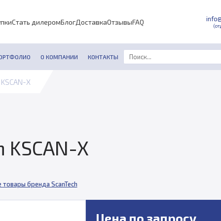
info
упки
Стать дилером
Блог
Доставка
Отзывы
FAQ
(от
ОРТФОЛИО
О КОМПАНИИ
КОНТАКТЫ
h KSCAN-X
h KSCAN-X
е товары бренда ScanTech
Цена по запросу