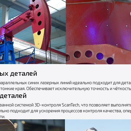
ых деталей
араллельных синих лазерных линий идеально подходит для дета
 тонкие края. Обеспечивает исключительную точность и чёткость
деталей
ванной системой 3D-контроля ScanTech, что позволяет выполня
льно подходит для ускорения процессов контроля качества, опе
ти.