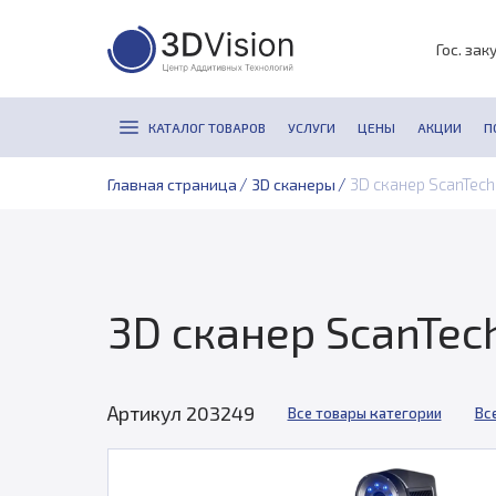
Гос. зак
КАТАЛОГ ТОВАРОВ
УСЛУГИ
ЦЕНЫ
АКЦИИ
П
/
/
3D сканер ScanTec
Главная страница
3D сканеры
3D сканер ScanTec
Артикул 203249
Все товары категории
Вс