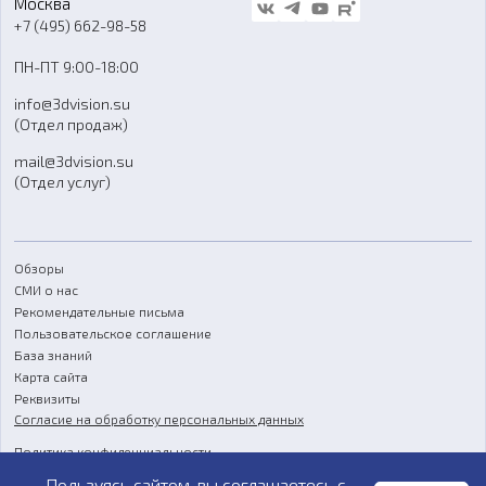
Москва
Блог
+7 (495) 662-98-58
Доставка
ПН-ПТ 9:00-18:00
Отзывы
info@3dvision.su
FAQ
(Отдел продаж)
mail@3dvision.su
(Отдел услуг)
Обзоры
СМИ о нас
Рекомендательные письма
Пользовательское соглашение
База знаний
Карта сайта
Реквизиты
Согласие на обработку персональных данных
Политика конфиденциальности
Пользуясь сайтом, вы соглашаетесь с
Публичная оферта