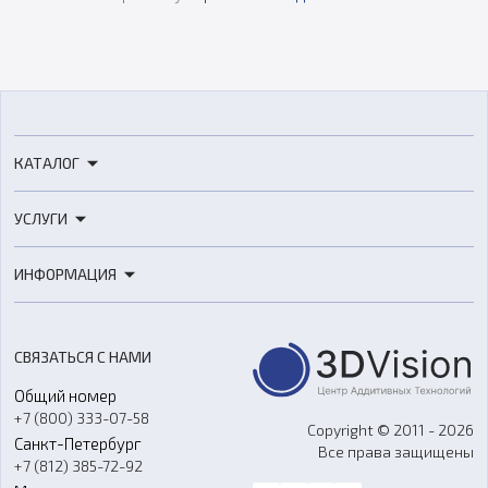
КАТАЛОГ
3D-принтеры
УСЛУГИ
3D-сканеры
3D-печать
Роботы
ИНФОРМАЦИЯ
3D-моделирование
Расходные материалы
Цены
3D-сканирование
Станки с ЧПУ
Акции
Реверс-инжиниринг
Оборудование и материалы для вакуумного литья
СВЯЗАТЬСЯ С НАМИ
Портфолио
Литье пластмасс
Аксессуары и прочее оборудование
Общий номер
О компании
Ремонт и услуги
Программное обеспечение
+7 (800) 333-07-58
Контакты
Copyright © 2011 - 2026
Санкт-Петербург
Все права защищены
Гос. закупки
+7 (812) 385-72-92
Стать дилером