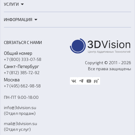
УСЛУГИ
3D-сканеры
3D-печать
Роботы
ИНФОРМАЦИЯ
3D-моделирование
Расходные материалы
Цены
3D-сканирование
Станки с ЧПУ
Акции
Реверс-инжиниринг
Оборудование и материалы для вакуумного литья
СВЯЗАТЬСЯ С НАМИ
Портфолио
Литье пластмасс
Аксессуары и прочее оборудование
Общий номер
О компании
Ремонт и услуги
Программное обеспечение
+7 (800) 333-07-58
Контакты
Copyright © 2011 - 2026
Санкт-Петербург
Все права защищены
Гос. закупки
+7 (812) 385-72-92
Стать дилером
Москва
Блог
+7 (495) 662-98-58
Доставка
ПН-ПТ 9:00-18:00
Отзывы
info@3dvision.su
FAQ
(Отдел продаж)
mail@3dvision.su
(Отдел услуг)