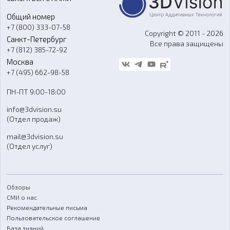
Портфолио
Литье пластмасс
Аксессуары и прочее оборудование
Общий номер
О компании
Ремонт и услуги
Программное обеспечение
+7 (800) 333-07-58
Контакты
Copyright © 2011 - 2026
Санкт-Петербург
Все права защищены
Гос. закупки
+7 (812) 385-72-92
Стать дилером
Москва
Блог
+7 (495) 662-98-58
Доставка
ПН-ПТ 9:00-18:00
Отзывы
info@3dvision.su
FAQ
(Отдел продаж)
mail@3dvision.su
(Отдел услуг)
Обзоры
СМИ о нас
Рекомендательные письма
Пользовательское соглашение
База знаний