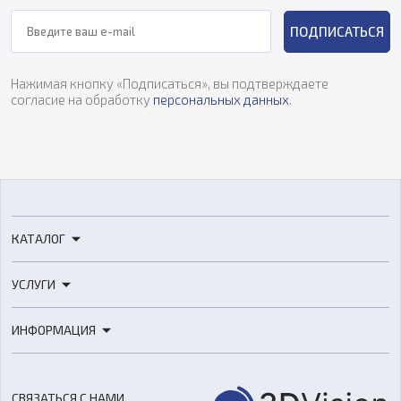
ПОДПИСАТЬСЯ
Нажимая кнопку «Подписаться», вы подтверждаете
согласие на обработку
персональных данных
.
КАТАЛОГ
3D-принтеры
УСЛУГИ
3D-сканеры
3D-печать
Роботы
ИНФОРМАЦИЯ
3D-моделирование
Расходные материалы
Цены
3D-сканирование
Станки с ЧПУ
Акции
Реверс-инжиниринг
Оборудование и материалы для вакуумного литья
СВЯЗАТЬСЯ С НАМИ