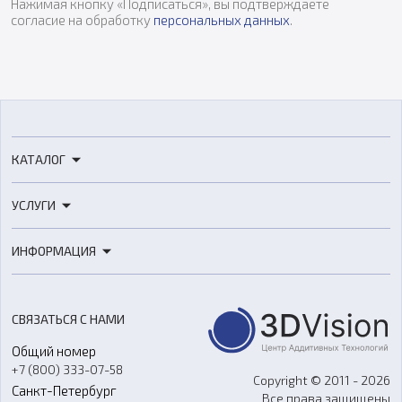
Нажимая кнопку «Подписаться», вы подтверждаете
согласие на обработку
персональных данных
.
КАТАЛОГ
3D-принтеры
УСЛУГИ
3D-сканеры
3D-печать
Роботы
ИНФОРМАЦИЯ
3D-моделирование
Расходные материалы
Цены
3D-сканирование
Станки с ЧПУ
Акции
Реверс-инжиниринг
Оборудование и материалы для вакуумного литья
СВЯЗАТЬСЯ С НАМИ
Портфолио
Литье пластмасс
Аксессуары и прочее оборудование
Общий номер
О компании
Ремонт и услуги
Программное обеспечение
+7 (800) 333-07-58
Контакты
Copyright © 2011 - 2026
Санкт-Петербург
Все права защищены
Гос. закупки