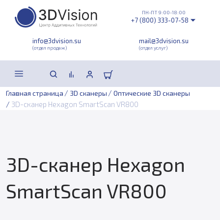
ПН-ПТ 9:00-18:00
+7 (800) 333-07-58
info@3dvision.su
mail@3dvision.su
(отдел продаж)
(отдел услуг)
/
/
Главная страница
3D сканеры
Оптические 3D сканеры
/
3D-сканер Hexagon SmartScan VR800
3D-сканер Hexagon
SmartScan VR800