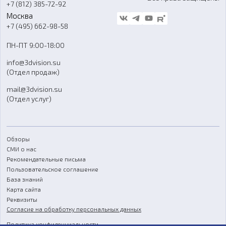
+7 (812) 385-72-92
Стать дилером
Москва
Блог
+7 (495) 662-98-58
Доставка
ПН-ПТ 9:00-18:00
Отзывы
info@3dvision.su
FAQ
(Отдел продаж)
mail@3dvision.su
(Отдел услуг)
Обзоры
СМИ о нас
Рекомендательные письма
Пользовательское соглашение
База знаний
Карта сайта
Реквизиты
Согласие на обработку персональных данных
Политика конфиденциальности