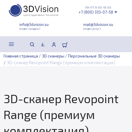
ПН-ПТ 9:00-18:00
+7 (800) 333-07-58
info@3dvision.su
mail@3dvision.su
(отдел продаж)
(отдел услуг)
/
/
Главная страница
3D сканеры
Персональные 3D сканеры
/
3D-сканер Revopoint Range (премиум комплектация)
3D-сканер Revopoint
Range (премиум
комплектация)