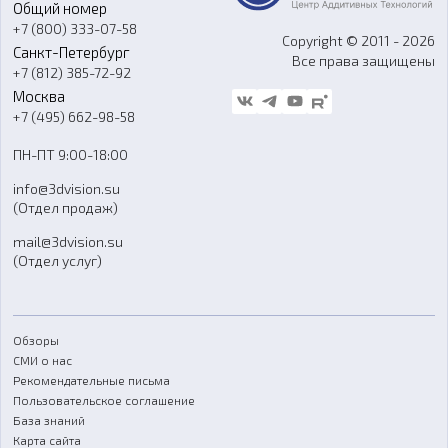
Общий номер
О компании
Ремонт и услуги
Программное обеспечение
+7 (800) 333-07-58
Контакты
Copyright © 2011 - 2026
Санкт-Петербург
Все права защищены
Гос. закупки
+7 (812) 385-72-92
Стать дилером
Москва
Блог
+7 (495) 662-98-58
Доставка
ПН-ПТ 9:00-18:00
Отзывы
info@3dvision.su
FAQ
(Отдел продаж)
mail@3dvision.su
(Отдел услуг)
Обзоры
СМИ о нас
Рекомендательные письма
Пользовательское соглашение
База знаний
Карта сайта