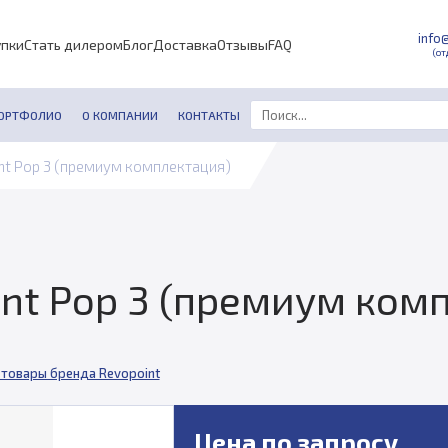
info
упки
Стать дилером
Блог
Доставка
Отзывы
FAQ
(от
ОРТФОЛИО
О КОМПАНИИ
КОНТАКТЫ
nt Pop 3 (премиум комплектация)
int Pop 3 (премиум ком
 товары бренда Revopoint
Цена по запросу