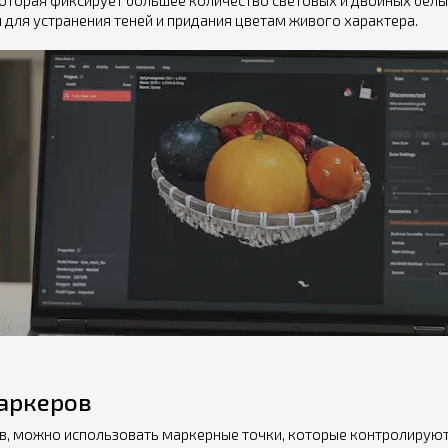
которая фиксирует большее количество световых и двойных белы
для устранения теней и придания цветам живого характера.
аркеров
ов, можно использовать маркерные точки, которые контролиру