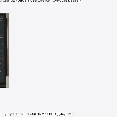
х светодиодов, повышается точность цвета и
ются двумя инфракрасными светодиодами,