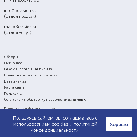
Отзывы
info@3dvision.su
FAQ
(Отдел продаж)
mail@3dvision.su
(Отдел услуг)
Обзоры
СМИ о нас
Рекомендательные письма
Пользовательское соглашение
База знаний
Карта сайта
Реквизиты
Согласие на обработку персональных данных
Политика конфиденциальности
Пользуясь сайтом, вы соглашаетесь с
Публичная оферта
использованием cookies и
политикой
Хорошо
конфиденциальности
.