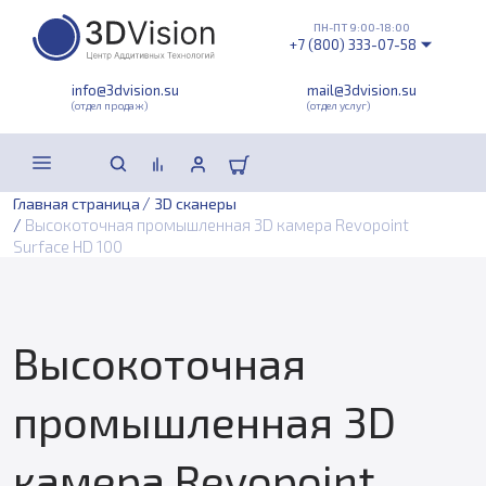
ПН-ПТ 9:00-18:00
+7 (800) 333-07-58
info@3dvision.su
mail@3dvision.su
(отдел продаж)
(отдел услуг)
/
Главная страница
3D сканеры
/
Высокоточная промышленная 3D камера Revopoint
Surface HD 100
Высокоточная
промышленная 3D
камера Revopoint