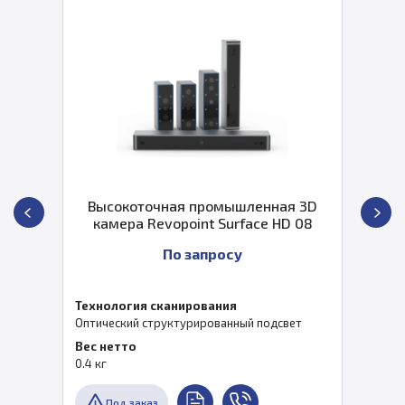
ысокоточная промышленная 3D
Вы
амера Revopoint Surface HD 08
к
По запросу
ология сканирования
Техн
ческий структурированный подсвет
Опти
нетто
Вес 
г
0.4 к
Под заказ