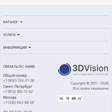
КАТАЛОГ
3D-принтеры
УСЛУГИ
3D-сканеры
3D-печать
Роботы
ИНФОРМАЦИЯ
3D-моделирование
Расходные материалы
Цены
3D-сканирование
Станки с ЧПУ
Акции
Реверс-инжиниринг
Оборудование и материалы для вакуумного литья
СВЯЗАТЬСЯ С НАМИ
Портфолио
Литье пластмасс
Аксессуары и прочее оборудование
Общий номер
О компании
Ремонт и услуги
Программное обеспечение
+7 (800) 333-07-58
Контакты
Copyright © 2011 - 2026
Санкт-Петербург
Все права защищены
Гос. закупки
+7 (812) 385-72-92
Стать дилером
Москва
Блог
+7 (495) 662-98-58
Доставка
ПН-ПТ 9:00-18:00