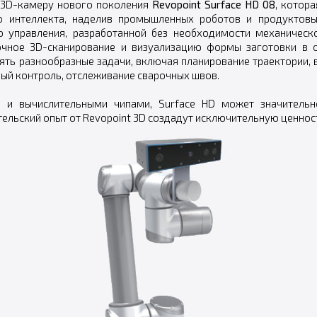
 3D-камеру нового поколения
Revopoint Surface HD 08
, котор
го интеллекта, наделив промышленных роботов и продуктов
о управления, разработанной без необходимости механическ
точное 3D-сканирование и визуализацию формы заготовки в о
нять разнообразные задачи, включая планирование траектории,
ный контроль, отслеживание сварочных швов.
 и вычислительными чипами, Surface HD может значительн
ельский опыт от Revopoint 3D создадут исключительную ценност