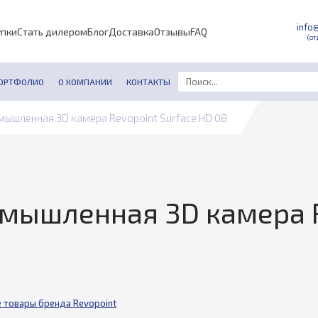
info
упки
Стать дилером
Блог
Доставка
Отзывы
FAQ
(от
ОРТФОЛИО
О КОМПАНИИ
КОНТАКТЫ
ышленная 3D камера Revopoint Surface HD 08
мышленная 3D камера R
 товары бренда Revopoint