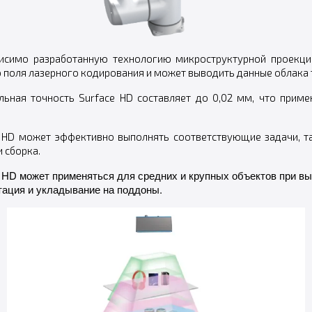
исимо разработанную технологию микроструктурной проекции
поля лазерного кодирования и может выводить данные облака то
ьная точность Surface HD составляет до 0,02 мм, что прим
 HD может эффективно выполнять соответствующие задачи, та
 сборка.
 HD может применяться для средних и крупных объектов при вып
тация и укладывание на поддоны.