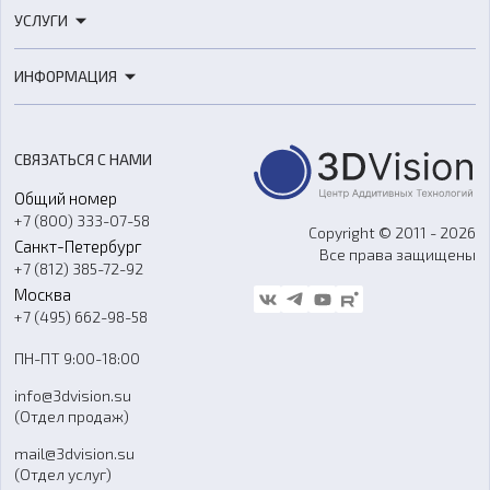
3D-принтеры
УСЛУГИ
3D-сканеры
3D-печать
Роботы
ИНФОРМАЦИЯ
3D-моделирование
Расходные материалы
Цены
3D-сканирование
Станки с ЧПУ
Акции
Реверс-инжиниринг
Оборудование и материалы для вакуумного литья
СВЯЗАТЬСЯ С НАМИ
Портфолио
Литье пластмасс
Аксессуары и прочее оборудование
Общий номер
О компании
Ремонт и услуги
Программное обеспечение
+7 (800) 333-07-58
Контакты
Copyright © 2011 - 2026
Санкт-Петербург
Все права защищены
Гос. закупки
+7 (812) 385-72-92
Стать дилером
Москва
Блог
+7 (495) 662-98-58
Доставка
ПН-ПТ 9:00-18:00
Отзывы
info@3dvision.su
FAQ
(Отдел продаж)
mail@3dvision.su
(Отдел услуг)