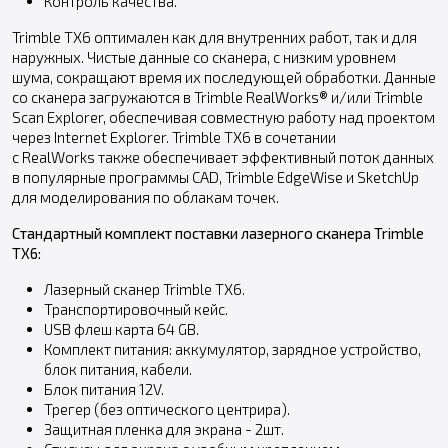
Контроль качества.
Trimble TX6 оптимален как для внутренних работ, так и для
наружных. Чистые данные со сканера, с низким уровнем
шума, сокращают время их последующей обработки. Данные
со сканера загружаются в Trimble RealWorks® и/или Trimble
Scan Explorer, обеспечивая совместную работу над проектом
через Internet Explorer. Trimble TX6 в сочетании
с RealWorks также обеспечивает эффективный поток данных
в популярные программы CAD, Trimble EdgeWise и SketchUp
для моделирования по облакам точек.
Стандартный комплект поставки лазерного сканера Trimble
TX6:
Лазерный сканер Trimble TX6.
Транспортировочный кейс.
USB флеш карта 64 GB.
Комплект питания: аккумулятор, зарядное устройство,
блок питания, кабели.
Блок питания 12V.
Трегер (без оптического центрира).
Защитная пленка для экрана - 2шт.