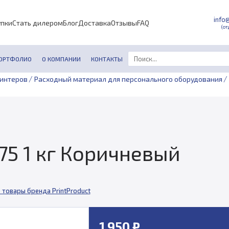
info
упки
Стать дилером
Блог
Доставка
Отзывы
FAQ
(от
ОРТФОЛИО
О КОМПАНИИ
КОНТАКТЫ
/
/
ринтеров
Расходный материал для персонального оборудования
,75 1 кг Коричневый
 товары бренда PrintProduct
1 950 ₽