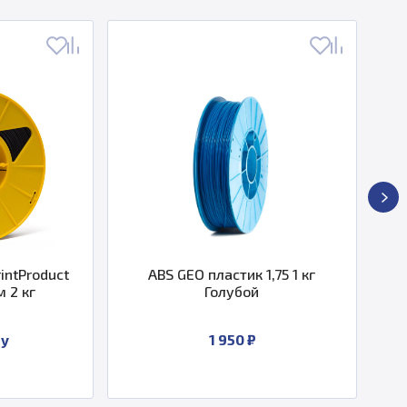
Product
ABS GEO пластик 1,75 1 кг
ABS
кг
Голубой
1 950 ₽