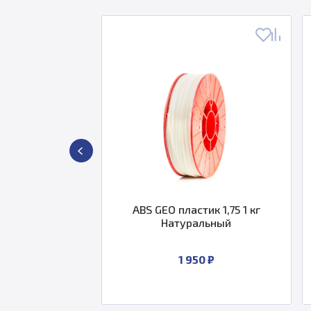
intProduct
ABS GEO пластик 1,75 1 кг
 мм 2 кг
Натуральный
су
1 950 ₽