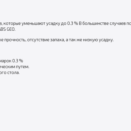
 которые уменьшают усадку до 0.3 % В большинстве случаев п
ABS GEO.
е прочность, отсутствие запаха, а так же низкую усадку.
марок 0.3 %
ческим путем.
го стола.