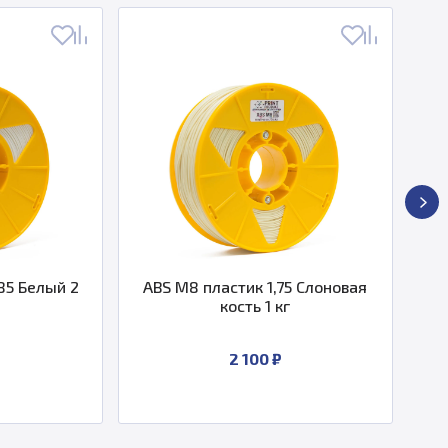
ый 2
ABS M8 пластик 1,75 Слоновая
PLA GEO 
кость 1 кг
1,75
2 100 ₽