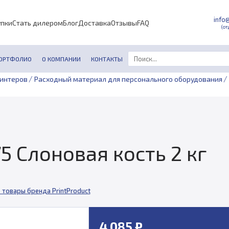
info
упки
Стать дилером
Блог
Доставка
Отзывы
FAQ
(от
ОРТФОЛИО
О КОМПАНИИ
КОНТАКТЫ
/
/
ринтеров
Расходный материал для персонального оборудования
5 Слоновая кость 2 кг
 товары бренда PrintProduct
4 085 ₽