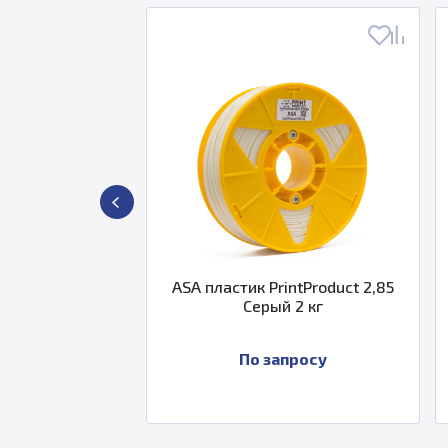
Product
ASA пластик PrintProduct 2,85
PLA 
3 кг
Серый 2 кг
По запросу