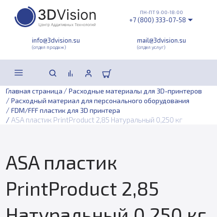
ПН-ПТ 9:00-18:00
+7 (800) 333-07-58
info@3dvision.su
mail@3dvision.su
(отдел продаж)
(отдел услуг)
/
Главная страница
Расходные материалы для 3D-принтеров
/
Расходный материал для персонального оборудования
/
FDM/FFF пластик для 3D принтера
/
ASA пластик PrintProduct 2,85 Натуральный 0,250 кг
ASA пластик
PrintProduct 2,85
Натуральный 0,250 кг