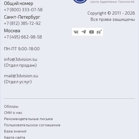
Общий номер
О компании
Ремонт и услуги
Программное обеспечение
+7 (800) 333-07-58
Контакты
Copyright © 2011 - 2026
Санкт-Петербург
Все права защищены
Гос. закупки
+7 (812) 385-72-92
Стать дилером
Москва
Блог
+7 (495) 662-98-58
Доставка
ПН-ПТ 9:00-18:00
Отзывы
info@3dvision.su
FAQ
(Отдел продаж)
mail@3dvision.su
(Отдел услуг)
Обзоры
СМИ о нас
Рекомендательные письма
Пользовательское соглашение
База знаний
Карта сайта