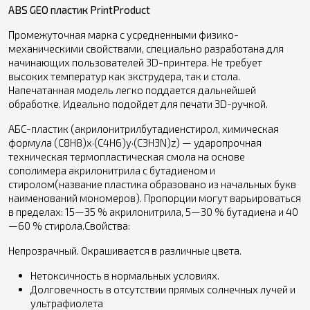
ABS GEO пластик PrintProduct
Промежуточная марка с усредненными физико-
механическими свойствами, специально разработана для
начинающих пользователей 3D-принтера. Не требует
высоких температур как экструдера, так и стола.
Напечатанная модель легко поддается дальнейшей
обработке. Идеально подойдет для печати 3D-ручкой.
АБС-пластик (акрилонитрилбутадиенстирол, химическая
формула (C8H8)x·(C4H6)y·(C3H3N)z) — ударопрочная
техническая термопластическая смола на основе
сополимера акрилонитрила с бутадиеном и
стиролом(название пластика образовано из начальных букв
наименований мономеров). Пропорции могут варьироваться
в пределах: 15—35 % акрилонитрила, 5—30 % бутадиена и 40
—60 % стирола.Свойства:
Непрозрачный. Окрашивается в различные цвета.
Нетоксичность в нормальных условиях.
Долговечность в отсутствии прямых солнечных лучей и
ультрафиолета