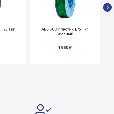
ABS GEO пластик 1,75 1 кг
ABS GEO плас
Зелёный
Розовый Паст
1 950 ₽
По 