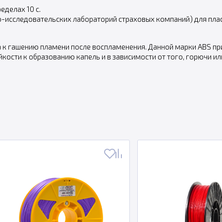
еделах 10 с.
о-исследовательских лабораторий страховых компаний) для пла
 к гашению пламени после воспламенения. Данной марки ABS при
йкости к образованию капель и в зависимости от того, горючи и