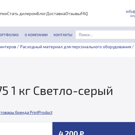
info
упки
Стать дилером
Блог
Доставка
Отзывы
FAQ
(от
ОРТФОЛИО
О КОМПАНИИ
КОНТАКТЫ
/
/
ринтеров
Расходный материал для персонального оборудования
75 1 кг Светло-серый
 товары бренда PrintProduct
4 200 ₽