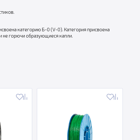
стиков.
своена категорию Б-0 (V-0). Категория присвоена
ли не горючи образующиеся капли.