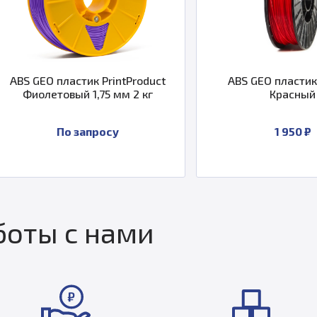
ластик PrintProduct
ABS GEO пластик 1,75 1 кг
овый 1,75 мм 2 кг
Красный
По запросу
1 950 ₽
оты с нами