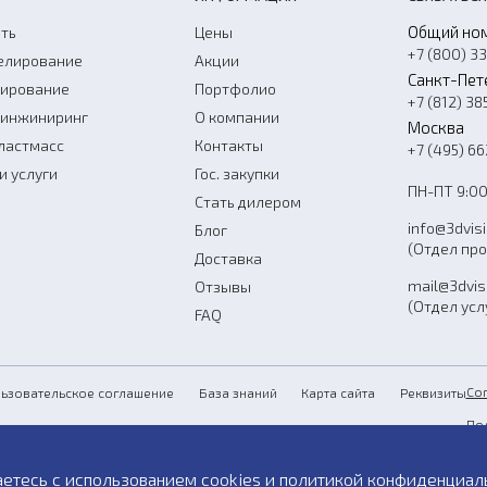
Общий но
ть
Цены
+7 (800) 3
елирование
Акции
Санкт-Пет
нирование
Портфолио
+7 (812) 38
-инжиниринг
О компании
Москва
ластмасс
Контакты
+7 (495) 6
и услуги
Гос. закупки
ПН-ПТ 9:00
Стать дилером
info@3dvis
Блог
(Отдел пр
Доставка
mail@3dvis
Отзывы
(Отдел усл
FAQ
Со
ьзовательское соглашение
База знаний
Карта сайта
Реквизиты
По
Пу
аетесь с использованием cookies и
политикой конфиденциал