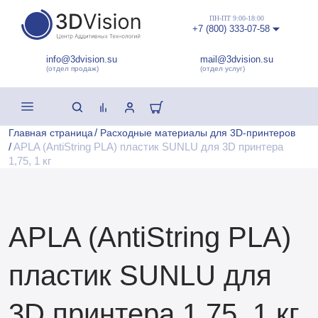
ПН-ПТ 9:00-18:00
+7 (800) 333-07-58
info@3dvision.su
mail@3dvision.su
(отдел продаж)
(отдел услуг)
/
Главная страница
Расходные материалы для 3D-принтеров
/
APLA (AntiString PLA) пластик SUNLU для 3D принтера
1,75, 1 кг
APLA (AntiString PLA)
пластик SUNLU для
3D принтера 1,75, 1 кг