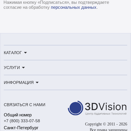
Нажимая кнопку «Подписаться», вы подтверждаете
согласие на обработку
персональных данных
.
КАТАЛОГ
3D-принтеры
УСЛУГИ
3D-сканеры
3D-печать
Роботы
ИНФОРМАЦИЯ
3D-моделирование
Расходные материалы
Цены
3D-сканирование
Станки с ЧПУ
Акции
Реверс-инжиниринг
Оборудование и материалы для вакуумного литья
СВЯЗАТЬСЯ С НАМИ
Портфолио
Литье пластмасс
Аксессуары и прочее оборудование
Общий номер
О компании
Ремонт и услуги
Программное обеспечение
+7 (800) 333-07-58
Контакты
Copyright © 2011 - 2026
Санкт-Петербург
Все права защищены
Гос. закупки