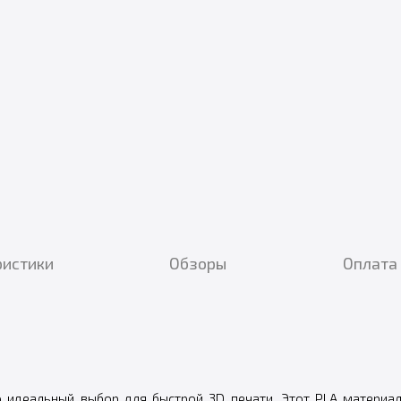
ристики
Обзоры
Оплата 
 идеальный выбор для быстрой 3D печати. Этот PLA материал