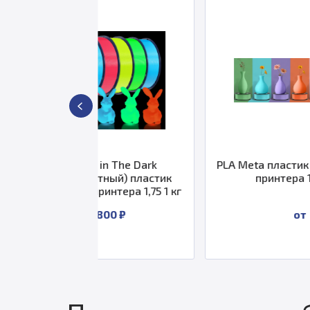
in The Dark
PLA Meta пластик SUNLU для 3D
тный) пластик
принтера 1,75 мм
интера 1,75 1 кг
 800 ₽
от