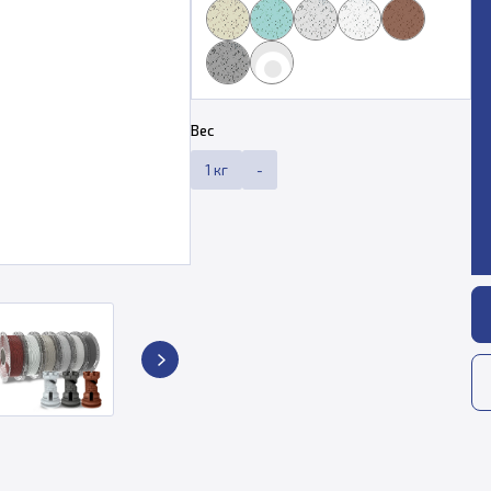
Вес
1 кг
-