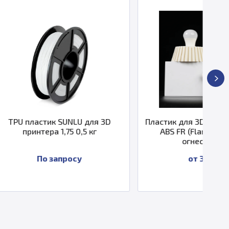
LU для 3D
Пластик для 3D принтера SUNLU
Пл
 0,5 кг
ABS FR (Flame Retardant,
огнестойкий)
су
от 3 500 ₽