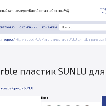
info
упки
Стать дилером
Блог
Доставка
Отзывы
FAQ
(от
ОРТФОЛИО
О КОМПАНИИ
КОНТАКТЫ
/
High-Speed PLA Marble пластик SUNLU для 3D принтера 1
ринтеров
rble пластик SUNLU для 
 товары бренда SUNLU
Цвет