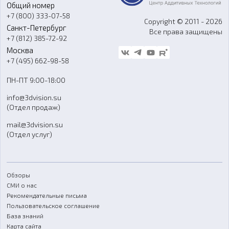
Общий номер
О компании
Ремонт и услуги
Программное обеспечение
+7 (800) 333-07-58
Контакты
Copyright © 2011 - 2026
Санкт-Петербург
Все права защищены
Гос. закупки
+7 (812) 385-72-92
Стать дилером
Москва
Блог
+7 (495) 662-98-58
Доставка
ПН-ПТ 9:00-18:00
Отзывы
info@3dvision.su
FAQ
(Отдел продаж)
mail@3dvision.su
(Отдел услуг)
Обзоры
СМИ о нас
Рекомендательные письма
Пользовательское соглашение
База знаний
Карта сайта