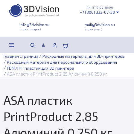
ПН-ПТ 9:00-18:00
+7 (800) 333-07-58
info@3dvision.su
mail@3dvision.su
(отдел продаж)
(отдел услуг)
/
Главная страница
Расходные материалы для 3D-принтеров
/
Расходный материал для персонального оборудования
/
FDM/FFF пластик для 3D принтера
/
ASA пластик PrintProduct 2,85 Алюминий 0,250 кг
ASA пластик
PrintProduct 2,85
Алюминий 0,250 кг