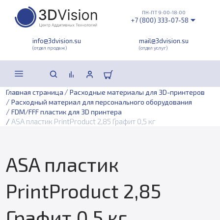
ПН-ПТ 9:00-18:00
+7 (800) 333-07-58
info@3dvision.su
mail@3dvision.su
(отдел продаж)
(отдел услуг)
/
Главная страница
Расходные материалы для 3D-принтеров
/
Расходный материал для персонального оборудования
/
FDM/FFF пластик для 3D принтера
/
ASA пластик PrintProduct 2,85 Графит 0,5 кг
ASA пластик
PrintProduct 2,85
Графит 0,5 кг