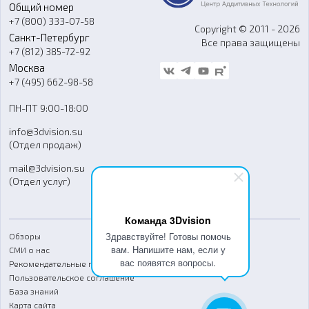
Общий номер
О компании
Ремонт и услуги
Программное обеспечение
+7 (800) 333-07-58
Контакты
Copyright © 2011 - 2026
Санкт-Петербург
Все права защищены
Гос. закупки
+7 (812) 385-72-92
Стать дилером
Москва
Блог
+7 (495) 662-98-58
Доставка
ПН-ПТ 9:00-18:00
Отзывы
info@3dvision.su
FAQ
(Отдел продаж)
mail@3dvision.su
(Отдел услуг)
Команда 3Dvision
Здравствуйте! Готовы помочь
Обзоры
вам. Напишите нам, если у
СМИ о нас
вас появятся вопросы.
Рекомендательные письма
Пользовательское соглашение
База знаний
Карта сайта