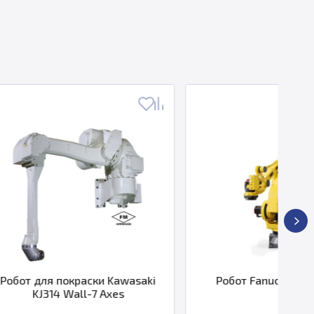
аски Kawasaki
Робот Fanuc M-410iC/110
l-7 Axes