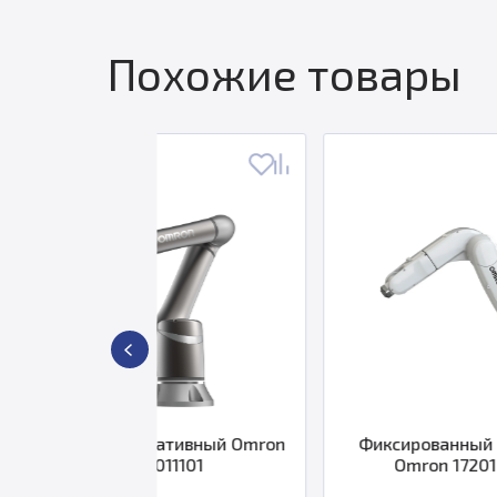
Похожие товары
аборативный Omron
Фиксированный робот Viper
6-2011101
Omron 17201-38020