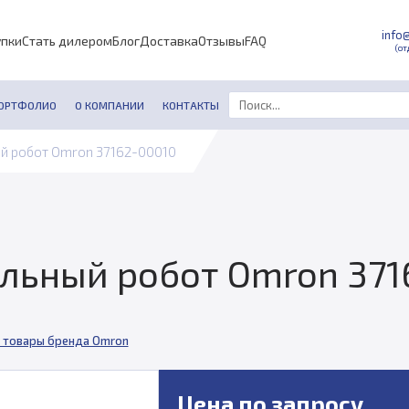
info
упки
Стать дилером
Блог
Доставка
Отзывы
FAQ
(от
ОРТФОЛИО
О КОМПАНИИ
КОНТАКТЫ
й робот Omron 37162-00010
льный робот Omron 371
 товары бренда Omron
Цена по запросу