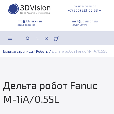
ПН-ПТ 9:00-18:00
+7 (800) 333-07-58
info@3dvision.su
mail@3dvision.su
(отдел продаж)
(отдел услуг)
/
/
Дельта робот Fanuc M-1iA/0.5SL
Главная страница
Роботы
Дельта робот Fanuc
M-1iA/0.5SL