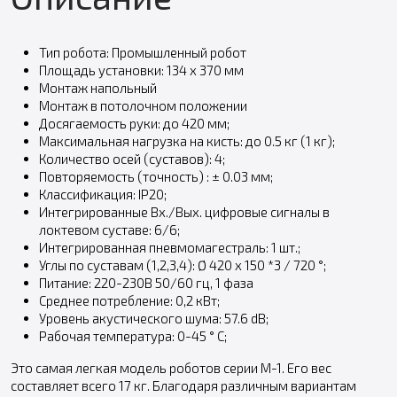
Тип робота: Промышленный робот
Площадь установки: 134 x 370 мм
Монтаж напольный
Монтаж в потолочном положении
Досягаемость руки: до 420 мм;
Максимальная нагрузка на кисть: до 0.5 кг (1 кг);
Количество осей (cуставов): 4;
Повторяемость (точность) : ± 0.03 мм;
Классификация: IP20;
Интегрированные Вх./Вых. цифровые сигналы в
локтевом суставе: 6/6;
Интегрированная пневмомагестраль: 1 шт.;
Углы по суставам (1,2,3,4): Ø 420 x 150 *3 / 720 °;
Питание: 220-230В 50/60 гц, 1 фаза
Среднее потребление: 0,2 кВт;
Уровень акустического шума: 57.6 dB;
Рабочая температура: 0-45 ° C;
Это самая легкая модель роботов серии M-1. Его вес
составляет всего 17 кг. Благодаря различным вариантам