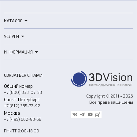
КАТАЛОГ
3D-принтеры
УСЛУГИ
3D-сканеры
3D-печать
Роботы
ИНФОРМАЦИЯ
3D-моделирование
Расходные материалы
Цены
3D-сканирование
Станки с ЧПУ
Акции
Реверс-инжиниринг
Оборудование и материалы для вакуумного литья
СВЯЗАТЬСЯ С НАМИ
Портфолио
Литье пластмасс
Аксессуары и прочее оборудование
Общий номер
О компании
Ремонт и услуги
Программное обеспечение
+7 (800) 333-07-58
Контакты
Copyright © 2011 - 2026
Санкт-Петербург
Все права защищены
Гос. закупки
+7 (812) 385-72-92
Стать дилером
Москва
Блог
+7 (495) 662-98-58
Доставка
ПН-ПТ 9:00-18:00
Отзывы