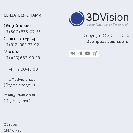
Цены
3D-сканирование
Станки с ЧПУ
Акции
Реверс-инжиниринг
Оборудование и материалы для вакуумного литья
СВЯЗАТЬСЯ С НАМИ
Портфолио
Литье пластмасс
Аксессуары и прочее оборудование
Общий номер
О компании
Ремонт и услуги
Программное обеспечение
+7 (800) 333-07-58
Контакты
Copyright © 2011 - 2026
Санкт-Петербург
Все права защищены
Гос. закупки
+7 (812) 385-72-92
Стать дилером
Москва
Блог
+7 (495) 662-98-58
Доставка
ПН-ПТ 9:00-18:00
Отзывы
info@3dvision.su
FAQ
(Отдел продаж)
mail@3dvision.su
(Отдел услуг)
Обзоры
СМИ о нас