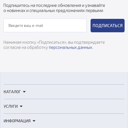
Подпишитесь на последние обновления и узнавайте
о новинках и специальных предложениях первыми
ПОДПИСАТЬСЯ
Нажимая кнопку «Подписаться», вы подтверждаете
согласие на обработку
персональных данных
.
КАТАЛОГ
3D-принтеры
УСЛУГИ
3D-сканеры
3D-печать
Роботы
ИНФОРМАЦИЯ
3D-моделирование
Расходные материалы