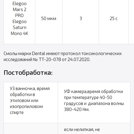
Elegoo
Mars 2
PRO
50 мкм
3
25 с
Elegoo
Saturn
Mono 4K
Смолы марки Dental имеют протокол токсикологических
исследований № TT-20-078 от 24.07.2020.
Постобработка:
УЗ ванночка, время
УФ камера,время обработки
обработки в
при температуре 40-50
этиловом или
градусов и диапазона волны
изопропиловом
380-420 Нм.
спирте
если нелипкая, не