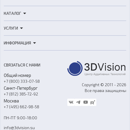
КАТАЛОГ
3D-принтеры
УСЛУГИ
3D-сканеры
3D-печать
Роботы
ИНФОРМАЦИЯ
3D-моделирование
Расходные материалы
Цены
3D-сканирование
Станки с ЧПУ
Акции
Реверс-инжиниринг
Оборудование и материалы для вакуумного литья
СВЯЗАТЬСЯ С НАМИ
Портфолио
Литье пластмасс
Аксессуары и прочее оборудование
Общий номер
О компании
Ремонт и услуги
Программное обеспечение
+7 (800) 333-07-58
Контакты
Copyright © 2011 - 2026
Санкт-Петербург
Все права защищены
Гос. закупки
+7 (812) 385-72-92
Стать дилером
Москва
Блог
+7 (495) 662-98-58
Доставка
ПН-ПТ 9:00-18:00
Отзывы
info@3dvision.su
FAQ