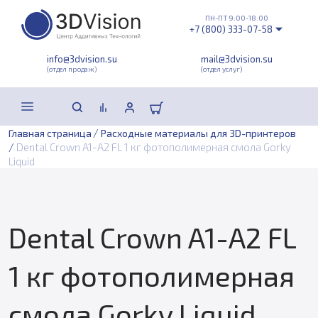
ПН-ПТ 9:00-18:00
+7 (800) 333-07-58
info@3dvision.su
mail@3dvision.su
(отдел продаж)
(отдел услуг)
/
Главная страница
Расходные материалы для 3D-принтеров
/
Dental Crown A1-A2 FL 1 кг фотополимерная смола Gorky
Liquid
Dental Crown A1-A2 FL
1 кг фотополимерная
смола Gorky Liquid