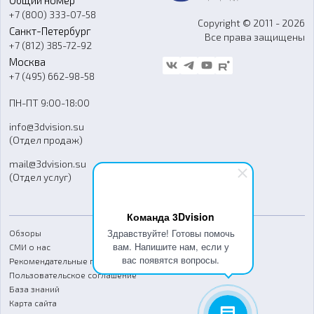
Общий номер
О компании
Ремонт и услуги
Программное обеспечение
+7 (800) 333-07-58
Контакты
Copyright © 2011 - 2026
Санкт-Петербург
Все права защищены
Гос. закупки
+7 (812) 385-72-92
Стать дилером
Москва
Блог
+7 (495) 662-98-58
Доставка
ПН-ПТ 9:00-18:00
Отзывы
info@3dvision.su
FAQ
(Отдел продаж)
mail@3dvision.su
(Отдел услуг)
Команда 3Dvision
Здравствуйте! Готовы помочь
Обзоры
вам. Напишите нам, если у
СМИ о нас
вас появятся вопросы.
Рекомендательные письма
Пользовательское соглашение
База знаний
Карта сайта