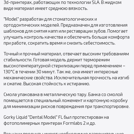
3d-принтерах, работающих по технологии SLA. В жидком
виде материал имеет среднюю вязкость.
"Model" разработан для стоматологических и
ортодонтических моделей. Предназначен для изготовления
шаблонов для снятия капп или реставрации зубов. Помогает
улучшить контроль качества и обеспечить больше комфорта
при работе, сократить время и снизить себестоимость.
Точный и прочный материал, отвечает высоким требованиям
стабильности. Готовая модель держит терморежим
высокотемпературной стерилизации перед применением –
130°С в течении 30 минут. Так же, она имеет интересные
механические свойства. Исключительная прочность на изгиб
и сжатие. Высокая стойкость к истиранию.
Смола упакована в металлическую тару. Банка со смолой
помещается в специальный ложемент и картонную коробку
для минимизации рисков повреждения при транспортировке.
Gorky Liquid "Dental Model" FL был протестирован на
фотополимерных принтерах Formlabs 2 и др.
Все наши продукты имеют необходимую разрешительную