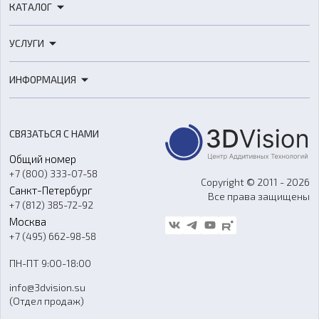
КАТАЛОГ
3D-принтеры
УСЛУГИ
3D-сканеры
3D-печать
Роботы
ИНФОРМАЦИЯ
3D-моделирование
Расходные материалы
Цены
3D-сканирование
Станки с ЧПУ
Акции
Реверс-инжиниринг
Оборудование и материалы для вакуумного литья
СВЯЗАТЬСЯ С НАМИ
Портфолио
Литье пластмасс
Аксессуары и прочее оборудование
Общий номер
О компании
Ремонт и услуги
Программное обеспечение
+7 (800) 333-07-58
Контакты
Copyright © 2011 - 2026
Санкт-Петербург
Все права защищены
Гос. закупки
+7 (812) 385-72-92
Стать дилером
Москва
Блог
+7 (495) 662-98-58
Доставка
ПН-ПТ 9:00-18:00
Отзывы
info@3dvision.su
FAQ
(Отдел продаж)