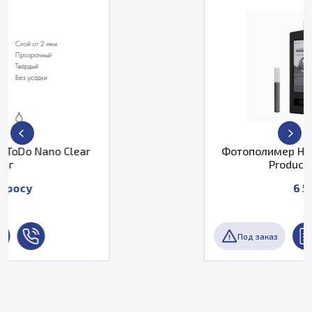
Фотополимер HeyGears UltraPrint-
Production PAF10
6 500 ₽
Под заказ