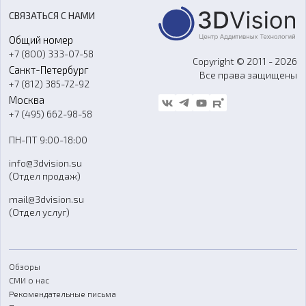
Акции
Реверс-инжиниринг
Оборудование и материалы для вакуумного литья
СВЯЗАТЬСЯ С НАМИ
Портфолио
Литье пластмасс
Аксессуары и прочее оборудование
Общий номер
О компании
Ремонт и услуги
Программное обеспечение
+7 (800) 333-07-58
Контакты
Copyright © 2011 - 2026
Санкт-Петербург
Все права защищены
Гос. закупки
+7 (812) 385-72-92
Стать дилером
Москва
Блог
+7 (495) 662-98-58
Доставка
ПН-ПТ 9:00-18:00
Отзывы
info@3dvision.su
FAQ
(Отдел продаж)
mail@3dvision.su
(Отдел услуг)
Обзоры
СМИ о нас
Рекомендательные письма