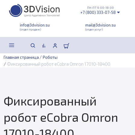
ПН-ПТ 9:00-18:00
+7 (800) 333-07-58
info@3dvision.su
mail@3dvision.su
(отдел продаж)
(отдел услуг)
/
Главная страница
Роботы
/
Фиксированный робот eCobra Omron 17010-18400
Фиксированный
робот eCobra Omron
17010-18400