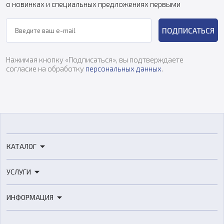
о новинках и специальных предложениях первыми
ПОДПИСАТЬСЯ
Нажимая кнопку «Подписаться», вы подтверждаете
согласие на обработку
персональных данных
.
КАТАЛОГ
3D-принтеры
УСЛУГИ
3D-сканеры
3D-печать
Роботы
ИНФОРМАЦИЯ
3D-моделирование
Расходные материалы
Цены
3D-сканирование
Станки с ЧПУ