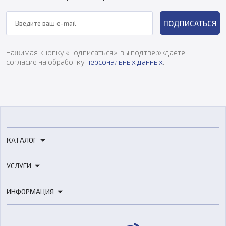
ПОДПИСАТЬСЯ
Нажимая кнопку «Подписаться», вы подтверждаете
согласие на обработку
персональных данных
.
КАТАЛОГ
3D-принтеры
УСЛУГИ
3D-сканеры
3D-печать
Роботы
ИНФОРМАЦИЯ
3D-моделирование
Расходные материалы
Цены
3D-сканирование
Станки с ЧПУ
Акции
Реверс-инжиниринг
Оборудование и материалы для вакуумного литья