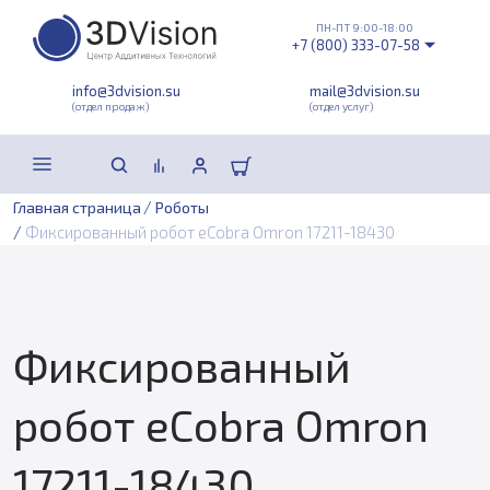
ПН-ПТ 9:00-18:00
+7 (800) 333-07-58
info@3dvision.su
mail@3dvision.su
(отдел продаж)
(отдел услуг)
/
Главная страница
Роботы
/
Фиксированный робот eCobra Omron 17211-18430
Фиксированный
робот eCobra Omron
17211-18430