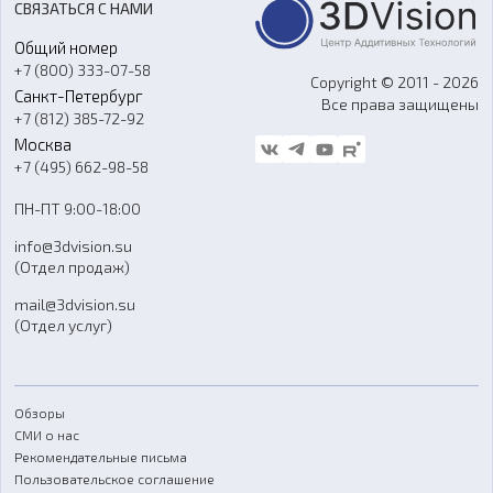
СВЯЗАТЬСЯ С НАМИ
Портфолио
Литье пластмасс
Аксессуары и прочее оборудование
Общий номер
О компании
Ремонт и услуги
Программное обеспечение
+7 (800) 333-07-58
Контакты
Copyright © 2011 - 2026
Санкт-Петербург
Все права защищены
Гос. закупки
+7 (812) 385-72-92
Стать дилером
Москва
Блог
+7 (495) 662-98-58
Доставка
ПН-ПТ 9:00-18:00
Отзывы
info@3dvision.su
FAQ
(Отдел продаж)
mail@3dvision.su
(Отдел услуг)
Обзоры
СМИ о нас
Рекомендательные письма
Пользовательское соглашение