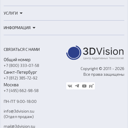
3D-принтеры
УСЛУГИ
3D-сканеры
3D-печать
Роботы
ИНФОРМАЦИЯ
3D-моделирование
Расходные материалы
Цены
3D-сканирование
Станки с ЧПУ
Акции
Реверс-инжиниринг
Оборудование и материалы для вакуумного литья
СВЯЗАТЬСЯ С НАМИ
Портфолио
Литье пластмасс
Аксессуары и прочее оборудование
Общий номер
О компании
Ремонт и услуги
Программное обеспечение
+7 (800) 333-07-58
Контакты
Copyright © 2011 - 2026
Санкт-Петербург
Все права защищены
Гос. закупки
+7 (812) 385-72-92
Стать дилером
Москва
Блог
+7 (495) 662-98-58
Доставка
ПН-ПТ 9:00-18:00
Отзывы
info@3dvision.su
FAQ
(Отдел продаж)
mail@3dvision.su