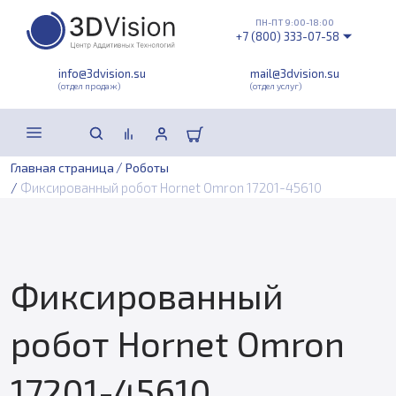
ПН-ПТ 9:00-18:00
+7 (800) 333-07-58
info@3dvision.su
mail@3dvision.su
(отдел продаж)
(отдел услуг)
/
Главная страница
Роботы
/
Фиксированный робот Hornet Omron 17201-45610
Фиксированный
робот Hornet Omron
17201-45610