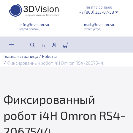
ПН-ПТ 9:00-18:00
+7 (800) 333-07-58
info@3dvision.su
mail@3dvision.su
(отдел продаж)
(отдел услуг)
/
Главная страница
Роботы
/
Фиксированный робот i4H Omron RS4-2067544
Фиксированный
робот i4H Omron RS4-
2067544