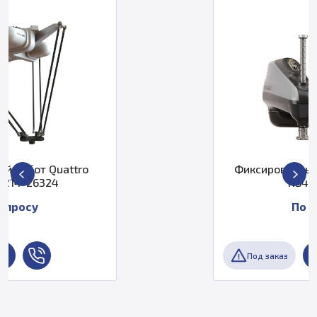
Фиксированный робот i4H Omron
RS4-2057742
По запросу
Под заказ