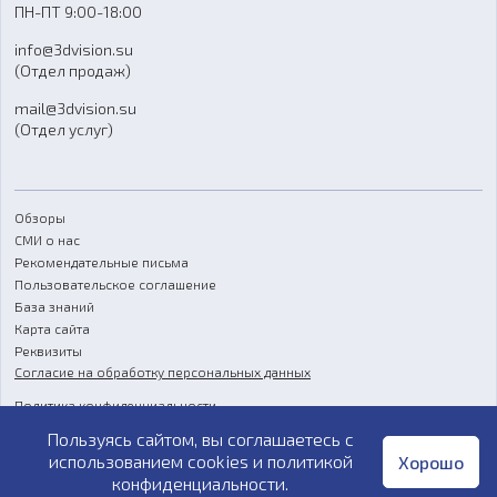
ПН-ПТ 9:00-18:00
Отзывы
info@3dvision.su
FAQ
(Отдел продаж)
mail@3dvision.su
(Отдел услуг)
Обзоры
СМИ о нас
Рекомендательные письма
Пользовательское соглашение
База знаний
Карта сайта
Реквизиты
Согласие на обработку персональных данных
Политика конфиденциальности
Пользуясь сайтом, вы соглашаетесь с
Публичная оферта
использованием cookies и
политикой
Хорошо
конфиденциальности
.