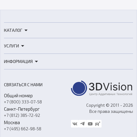
КАТАЛОГ
3D-принтеры
УСЛУГИ
3D-сканеры
3D-печать
Роботы
ИНФОРМАЦИЯ
3D-моделирование
Расходные материалы
Цены
3D-сканирование
Станки с ЧПУ
Акции
Реверс-инжиниринг
Оборудование и материалы для вакуумного литья
СВЯЗАТЬСЯ С НАМИ
Портфолио
Литье пластмасс
Аксессуары и прочее оборудование
Общий номер
О компании
Ремонт и услуги
Программное обеспечение
+7 (800) 333-07-58
Контакты
Copyright © 2011 - 2026
Санкт-Петербург
Все права защищены
Гос. закупки
+7 (812) 385-72-92
Стать дилером
Москва
Блог
+7 (495) 662-98-58
Доставка