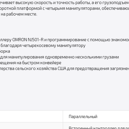
ечивает высокую скорость и точность работы, а его грузоподъемн
воротной платформой с четырьмя манипуляторами, обеспечива
на рабочем месте.
ллеру OMRON NJ501-R и программирование с помощью знакомого 
а благодаря четырехосевому манипулятору
борка
у для манипулирования одновременно несколькими грузами
мещения на быстром конвейере
терства сельского хозяйства США для предотвращения загрязне
Параллельный
Встроенный контроллер для р