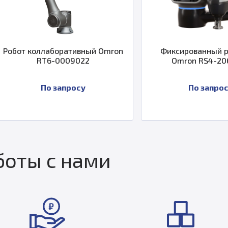
 Omron
Фиксированный робот i4H
Робо
Omron RS4-2068702
По запросу
оты с нами