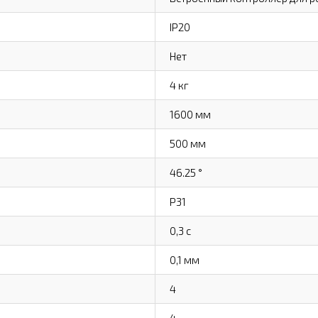
IP20
Нет
4 кг
1600 мм
500 мм
46.25 °
Р31
0,3 с
0,1 мм
4