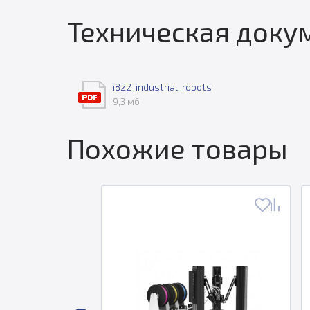
Техническая доку
i822_industrial_robots
9,3 мб
Похожие товары