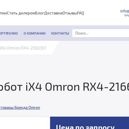
info
упки
Стать дилером
Блог
Доставка
Отзывы
FAQ
(от
ОРТФОЛИО
О КОМПАНИИ
КОНТАКТЫ
iX4 Omron RX4-2166301
бот iX4 Omron RX4-216
 товары бренда Omron
Цена по запросу