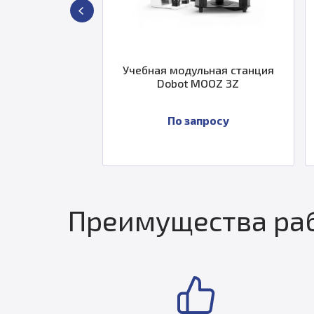
чебная модульная станция
Робот коллаборативный
Dobot MOOZ 3Z
RT6-0009022
По запросу
По запросу
Преимущества раб