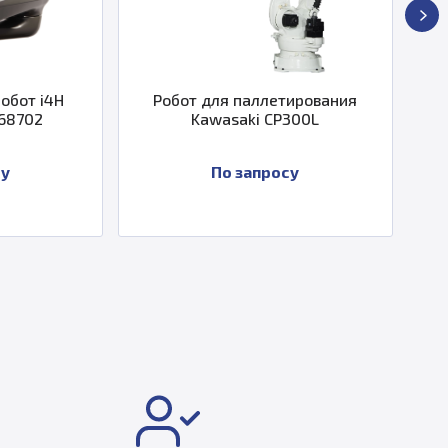
т для паллетирования
Фиксированный робот i4
Kawasaki CP300L
Omron RS4-2067744
По запросу
По запросу