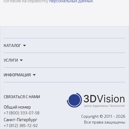
согласие на обработку
персональных данных
.
КАТАЛОГ
3D-принтеры
УСЛУГИ
3D-сканеры
3D-печать
Роботы
ИНФОРМАЦИЯ
3D-моделирование
Расходные материалы
Цены
3D-сканирование
Станки с ЧПУ
Акции
Реверс-инжиниринг
Оборудование и материалы для вакуумного литья
СВЯЗАТЬСЯ С НАМИ
Портфолио
Литье пластмасс
Аксессуары и прочее оборудование
Общий номер
О компании
Ремонт и услуги
Программное обеспечение
+7 (800) 333-07-58
Контакты
Copyright © 2011 - 2026
Санкт-Петербург
Все права защищены
Гос. закупки
+7 (812) 385-72-92