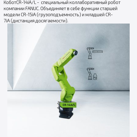
КоботCR-14iA/L - специальный коллаборативный робот
компании FANUC. Объединяет в себе функции старшей
модели CR-15iA (грузоподъемность) и младшей CR-
7iA (дистанция досягаемости).