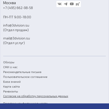
Стать дилером
Москва
Блог
+7 (495) 662-98-58
Доставка
ПН-ПТ 9:00-18:00
Отзывы
info@3dvision.su
FAQ
(Отдел продаж)
mail@3dvision.su
(Отдел услуг)
Обзоры
СМИ о нас
Рекомендательные письма
Пользовательское соглашение
База знаний
Карта сайта
Реквизиты
Согласие на обработку персональных данных
Политика конфиденциальности