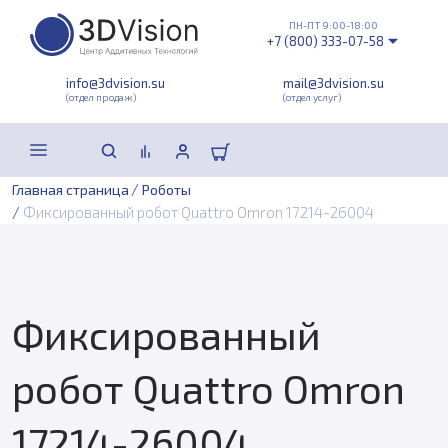
ПН-ПТ 9:00-18:00
+7 (800) 333-07-58
info@3dvision.su
mail@3dvision.su
(отдел продаж)
(отдел услуг)
/
Главная страница
Роботы
/
Фиксированный робот Quattro Omron 17214-26004
Фиксированный
робот Quattro Omron
17214-26004