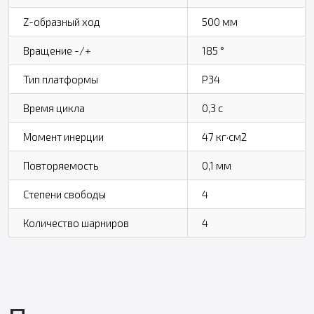
Z-образный ход
500 мм
Вращение -/+
185 °
Тип платформы
P34
Время цикла
0,3 с
Момент инерции
47 кг·см2
Повторяемость
0,1 мм
Степени свободы
4
Количество шарниров
4