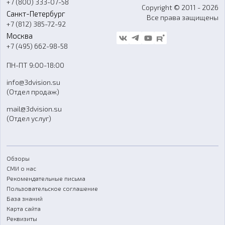
+7 (800) 333-07-58
Контакты
Copyright © 2011 - 2026
Санкт-Петербург
Все права защищены
Гос. закупки
+7 (812) 385-72-92
Стать дилером
Москва
Блог
+7 (495) 662-98-58
Доставка
ПН-ПТ 9:00-18:00
Отзывы
info@3dvision.su
FAQ
(Отдел продаж)
mail@3dvision.su
(Отдел услуг)
Обзоры
СМИ о нас
Рекомендательные письма
Пользовательское соглашение
База знаний
Карта сайта
Реквизиты