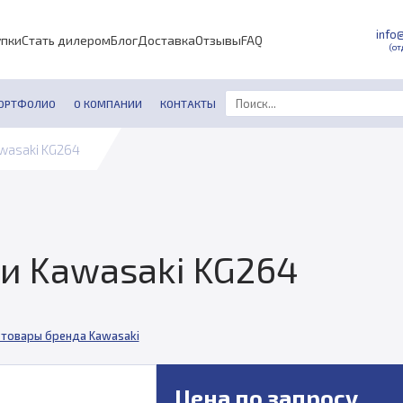
info
упки
Стать дилером
Блог
Доставка
Отзывы
FAQ
(от
ОРТФОЛИО
О КОМПАНИИ
КОНТАКТЫ
wasaki KG264
ки Kawasaki KG264
 товары бренда Kawasaki
Цена по запросу