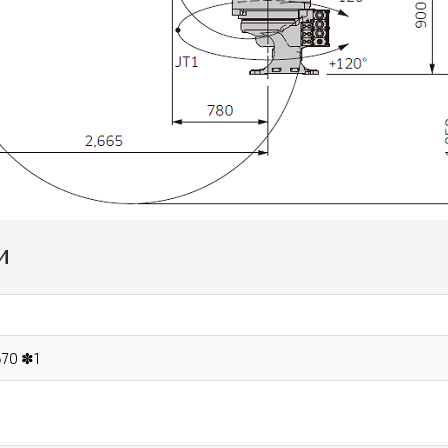
и
70 ✽1