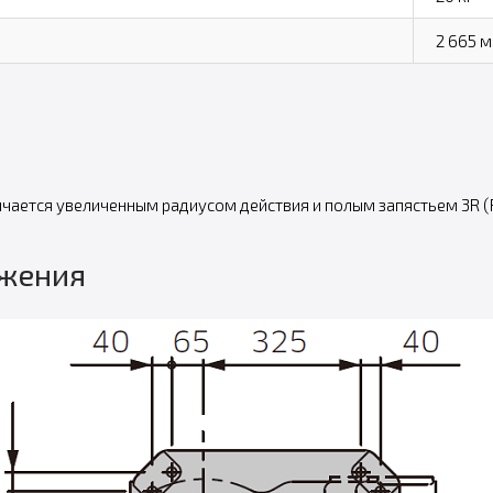
2 665 
тся увеличенным радиусом действия и полым запястьем 3R (Rol
ижения