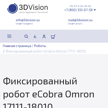
ПН-ПТ 9:00-18:00
+7 (800) 333-07-58
info@3dvision.su
mail@3dvision.su
(отдел продаж)
(отдел услуг)
/
Главная страница
Роботы
/
Фиксированный робот eCobra Omron 17111-18010
Фиксированный
робот eCobra Omron
17111-18010