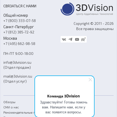
Акции
Реверс-инжиниринг
Оборудование и материалы для вакуумного литья
СВЯЗАТЬСЯ С НАМИ
Портфолио
Литье пластмасс
Аксессуары и прочее оборудование
Общий номер
О компании
Ремонт и услуги
Программное обеспечение
+7 (800) 333-07-58
Контакты
Copyright © 2011 - 2026
Санкт-Петербург
Все права защищены
Гос. закупки
+7 (812) 385-72-92
Стать дилером
Москва
Блог
+7 (495) 662-98-58
Доставка
ПН-ПТ 9:00-18:00
Отзывы
info@3dvision.su
FAQ
(Отдел продаж)
mail@3dvision.su
(Отдел услуг)
Команда 3Dvision
Здравствуйте! Готовы помочь
Обзоры
вам. Напишите нам, если у
СМИ о нас
вас появятся вопросы.
Рекомендательные письма