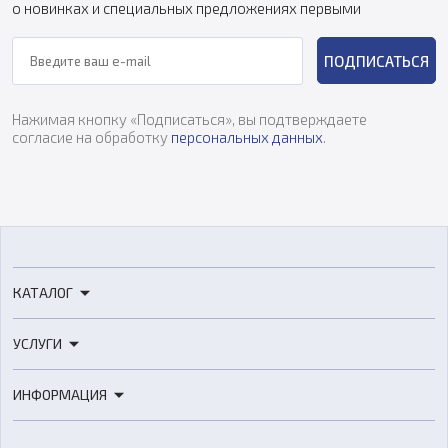
о новинках и специальных предложениях первыми
ПОДПИСАТЬСЯ
Нажимая кнопку «Подписаться», вы подтверждаете
согласие на обработку
персональных данных
.
КАТАЛОГ
3D-принтеры
УСЛУГИ
3D-сканеры
3D-печать
Роботы
ИНФОРМАЦИЯ
3D-моделирование
Расходные материалы
Цены
3D-сканирование
Станки с ЧПУ