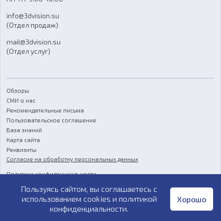
Отзывы
info@3dvision.su
FAQ
(Отдел продаж)
mail@3dvision.su
(Отдел услуг)
Обзоры
СМИ о нас
Рекомендательные письма
Пользовательское соглашение
База знаний
Карта сайта
Реквизиты
Согласие на обработку персональных данных
Политика конфиденциальности
Пользуясь сайтом, вы соглашаетесь с
Публичная оферта
использованием cookies и
политикой
Хорошо
конфиденциальности
.