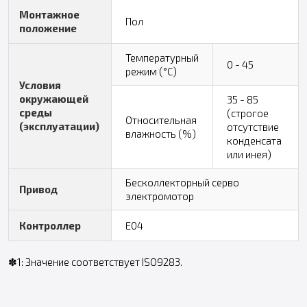
Монтажное
Пол
положение
Температурный
0 - 45
режим (°C)
Условия
окружающей
35 - 85
среды
(строгое
Относительная
(эксплуатации)
отсутствие
влажность (%)
конденсата
или инея)
Бесколлекторный серво
Привод
электромотор
Контроллер
E04
✽1: Значение соответствует ISO9283.