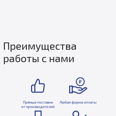
Под за
Преимущества
работы с нами
Прямые поставки
Любая форма оплаты
от производителей