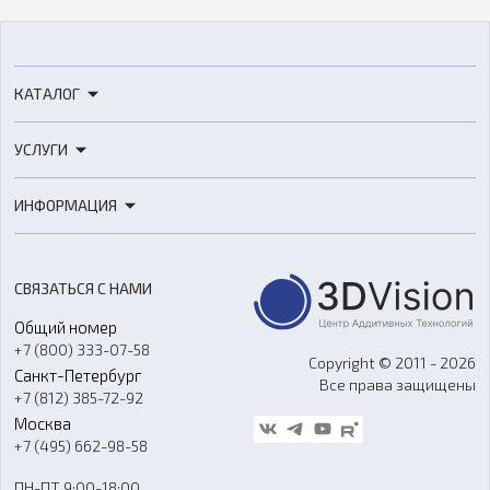
КАТАЛОГ
3D-принтеры
УСЛУГИ
3D-сканеры
3D-печать
Роботы
ИНФОРМАЦИЯ
3D-моделирование
Расходные материалы
Цены
3D-сканирование
Станки с ЧПУ
Акции
Реверс-инжиниринг
Оборудование и материалы для вакуумного литья
СВЯЗАТЬСЯ С НАМИ
Портфолио
Литье пластмасс
Аксессуары и прочее оборудование
Общий номер
О компании
Ремонт и услуги
Программное обеспечение
+7 (800) 333-07-58
Контакты
Copyright © 2011 - 2026
Санкт-Петербург
Все права защищены
Гос. закупки
+7 (812) 385-72-92
Стать дилером
Москва
Блог
+7 (495) 662-98-58
Доставка
ПН-ПТ 9:00-18:00