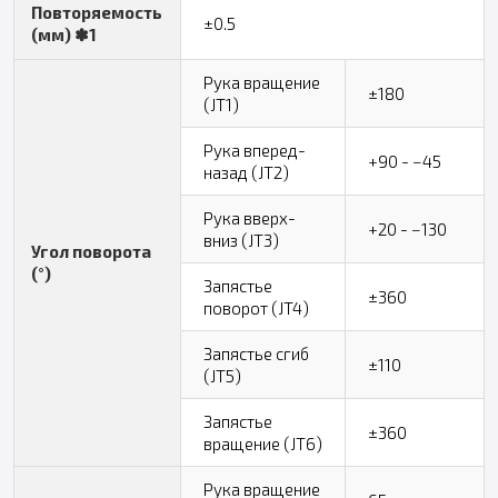
Повторяемость
±0.5
(мм) ✽1
Рука вращение
±180
(JT1)
Рука вперед-
+90 - −45
назад (JT2)
Рука вверх-
+20 - −130
вниз (JT3)
Угол поворота
(°)
Запястье
±360
поворот (JT4)
Запястье сгиб
±110
(JT5)
Запястье
±360
вращение (JT6)
Рука вращение