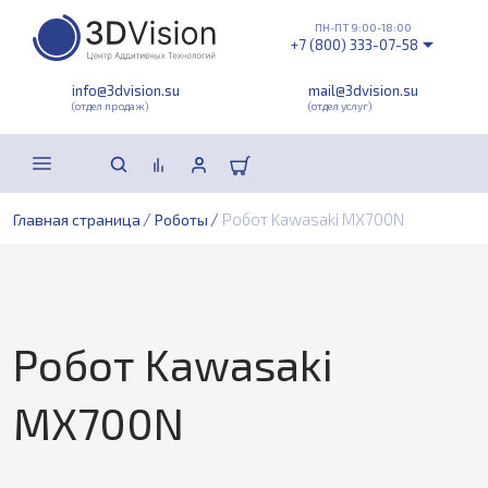
ПН-ПТ 9:00-18:00
+7 (800) 333-07-58
info@3dvision.su
mail@3dvision.su
(отдел продаж)
(отдел услуг)
/
/
Робот Kawasaki MX700N
Главная страница
Роботы
Робот Kawasaki
MX700N