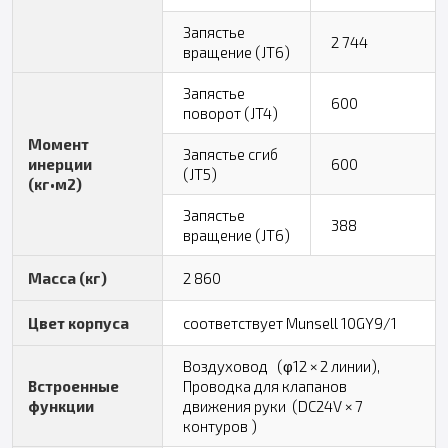
Запястье
2 744
вращение (JT6)
Запястье
600
поворот (JT4)
Момент
Запястье сгиб
инерции
600
(JT5)
(кг•м2)
Запястье
388
вращение (JT6)
Масса (кг)
2 860
Цвет корпуса
соответствует Munsell 10GY9/1
Воздуховод (φ12 × 2 линии),
Встроенные
Проводка для клапанов
функции
движения руки (DC24V × 7
контуров )