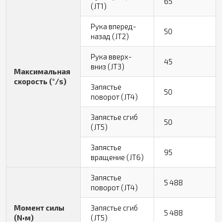
65
(JT1)
Рука вперед-
50
назад (JT2)
Рука вверх-
45
вниз (JT3)
Максимальная
скорость (°/s)
Запястье
50
поворот (JT4)
Запястье сгиб
50
(JT5)
Запястье
95
вращение (JT6)
Запястье
5 488
поворот (JT4)
Момент силы
Запястье сгиб
5 488
(N•м)
(JT5)