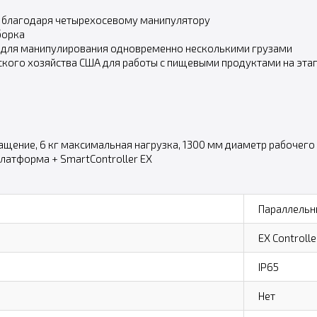
а благодаря четырехосевому манипулятору
борка
у для манипулирования одновременно несколькими грузами
кого хозяйства США для работы с пищевыми продуктами на этап
ращение, 6 кг максимальная нагрузка, 1300 мм диаметр рабочего п
платформа + SmartController EX
Параллельн
EX Controlle
IP65
Нет