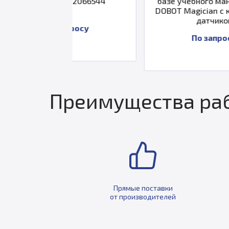
S4-2066544
базе учебного манипулятора
DOBOT Magician с комплектом
датчиков
запросу
По запросу
Преимущества раб
Прямые поставки
от производителей