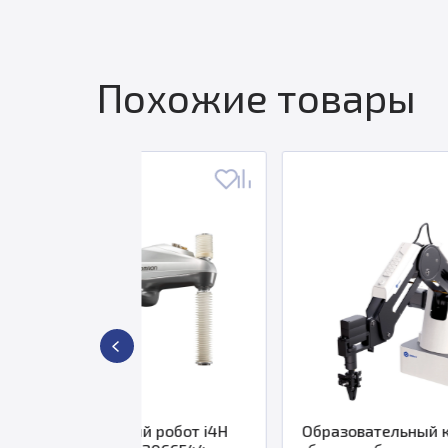
Похожие товары
ный робот i4H
Образовательный комплект на