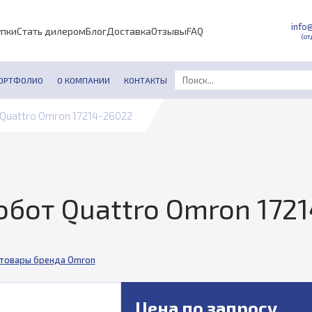
info
упки
Стать дилером
Блог
Доставка
Отзывы
FAQ
(от
ОРТФОЛИО
О КОМПАНИИ
КОНТАКТЫ
Quattro Omron 17214-26022
бот Quattro Omron 172
 товары бренда Omron
Цена по запросу