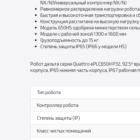
NX/NJУниверсальный контроллер NX/NJ
Равномерное распределение нагрузки робот
Быстрая и высокоточная транспортировка и с
Конструкция рассчитана на высокую нагрузк
Модель 650HS одобрена министерством сельс
Модели с рабочей зоной 1300 и 1600 мм
Грузоподъемность до 15 кг
Степень защиты IP65 (IP66 у модели HS)
Робот дельта серии Quattro ePLC650H P32, 92.5º в
корпуса, IP65 нижняя часть корпуса, IP67 рабочая 
Тип робота
Контроллер робота
Степень защиты (IP)
Класс чистых помещений