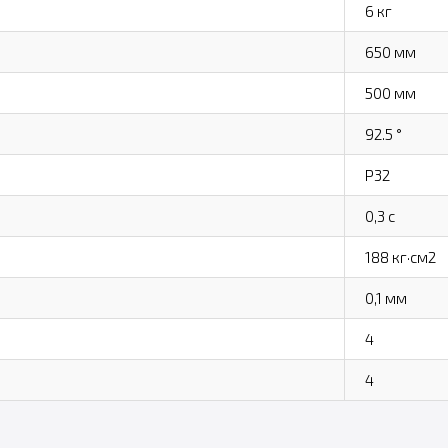
6 кг
650 мм
500 мм
92.5 °
P32
0,3 с
188 кг·см2
0,1 мм
4
4