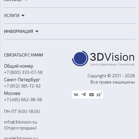
3D-принтеры
УСЛУГИ
3D-сканеры
3D-печать
Роботы
ИНФОРМАЦИЯ
3D-моделирование
Расходные материалы
Цены
3D-сканирование
Станки с ЧПУ
Акции
Реверс-инжиниринг
Оборудование и материалы для вакуумного литья
СВЯЗАТЬСЯ С НАМИ
Портфолио
Литье пластмасс
Аксессуары и прочее оборудование
Общий номер
О компании
Ремонт и услуги
Программное обеспечение
+7 (800) 333-07-58
Контакты
Copyright © 2011 - 2026
Санкт-Петербург
Все права защищены
Гос. закупки
+7 (812) 385-72-92
Стать дилером
Москва
Блог
+7 (495) 662-98-58
Доставка
ПН-ПТ 9:00-18:00
Отзывы
info@3dvision.su
FAQ
(Отдел продаж)
mail@3dvision.su