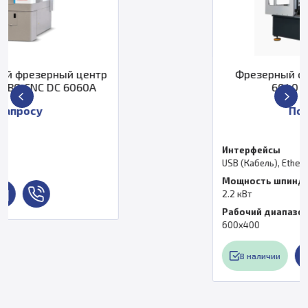
нтр
Фрезерный станок с ЧПУ Роуте
A
6040 ВЗКМ (4 оси)
По запросу
Интерфейсы
USB (Кабель), Ethernet (LAN), Wi-Fi
Мощность шпинделя
2.2 кВт
Рабочий диапазон
600x400
В наличии