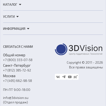
КАТАЛОГ
3D-принтеры
УСЛУГИ
3D-сканеры
3D-печать
Роботы
ИНФОРМАЦИЯ
3D-моделирование
Расходные материалы
Цены
3D-сканирование
Станки с ЧПУ
Акции
Реверс-инжиниринг
Оборудование и материалы для вакуумного литья
СВЯЗАТЬСЯ С НАМИ
Портфолио
Литье пластмасс
Аксессуары и прочее оборудование
Общий номер
О компании
Ремонт и услуги
Программное обеспечение
+7 (800) 333-07-58
Контакты
Copyright © 2011 - 2026
Санкт-Петербург
Все права защищены
Гос. закупки
+7 (812) 385-72-92
Стать дилером
Москва
Блог
+7 (495) 662-98-58
Доставка
ПН-ПТ 9:00-18:00
Отзывы
info@3dvision.su
FAQ
(Отдел продаж)