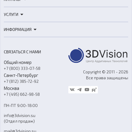
3D-принтеры
УСЛУГИ
3D-сканеры
3D-печать
Роботы
ИНФОРМАЦИЯ
3D-моделирование
Расходные материалы
Цены
3D-сканирование
Станки с ЧПУ
Акции
Реверс-инжиниринг
Оборудование и материалы для вакуумного литья
СВЯЗАТЬСЯ С НАМИ
Портфолио
Литье пластмасс
Аксессуары и прочее оборудование
Общий номер
О компании
Ремонт и услуги
Программное обеспечение
+7 (800) 333-07-58
Контакты
Copyright © 2011 - 2026
Санкт-Петербург
Все права защищены
Гос. закупки
+7 (812) 385-72-92
Стать дилером
Москва
Блог
+7 (495) 662-98-58
Доставка
ПН-ПТ 9:00-18:00
Отзывы
info@3dvision.su
FAQ
(Отдел продаж)
mail@3dvision.su