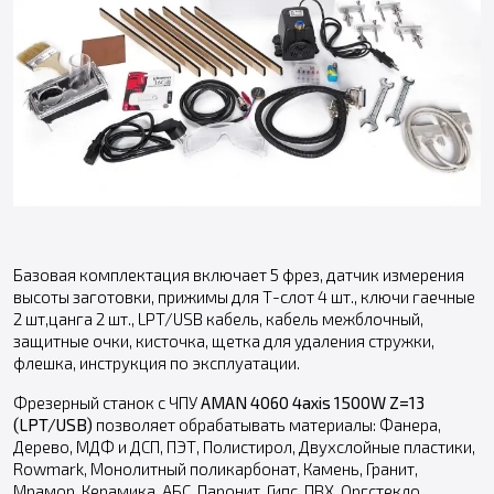
Базовая комплектация включает 5 фрез, датчик измерения
высоты заготовки, прижимы для Т-слот 4 шт., ключи гаечные
2 шт,цанга 2 шт., LPT/USB кабель, кабель межблочный,
защитные очки, кисточка, щетка для удаления стружки,
флешка, инструкция по эксплуатации.
Фрезерный станок с ЧПУ
AMAN 4060 4axis 1500W
Z=13
(LPT/USB)
позволяет обрабатывать материалы: Фанера,
Дерево, МДФ и ДСП, ПЭТ, Полистирол, Двухслойные пластики,
Rowmark, Монолитный поликарбонат, Камень, Гранит,
Мрамор, Керамика, АБС, Паронит, Гипс, ПВХ, Оргстекло,