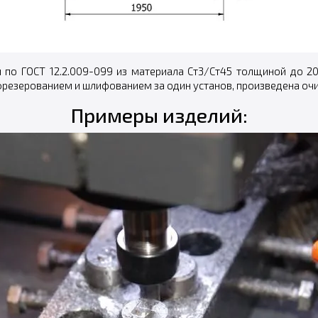
ы по ГОСТ 12.2.009-099 из материала Ст3/Ст45 толщиной до 20
фрезерованием и шлифованием за один установ, произведена очи
Примеры изделий: