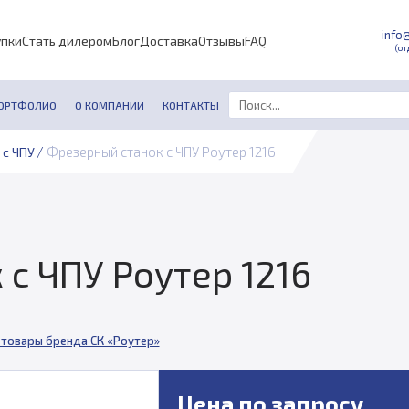
info
упки
Стать дилером
Блог
Доставка
Отзывы
FAQ
(от
ОРТФОЛИО
О КОМПАНИИ
КОНТАКТЫ
/
Фрезерный станок с ЧПУ Роутер 1216
 с ЧПУ
с ЧПУ Роутер 1216
 товары бренда СК «Роутер»
Цена по запросу