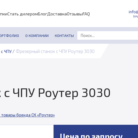
info
упки
Стать дилером
Блог
Доставка
Отзывы
FAQ
(от
ОРТФОЛИО
О КОМПАНИИ
КОНТАКТЫ
/
Фрезерный станок с ЧПУ Роутер 3030
 с ЧПУ
 с ЧПУ Роутер 3030
 товары бренда СК «Роутер»
Цена по запросу