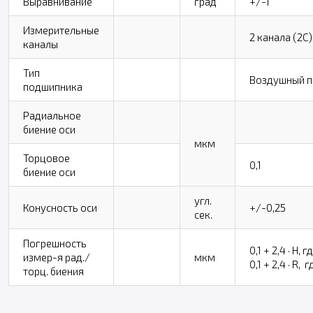
Выравнивание
град
+/-1
Измерительные
2 канала (2C)
каналы
Тип
Воздушный 
подшипника
Радиальное
биение оси
мкм
Торцовое
0,1
биение оси
угл.
Конусность оси
+/-0,25
сек.
Погрешность
0,1 + 2,4 · H, 
измер-я рад./
мкм
0,1 + 2,4 · R, 
торц. биения