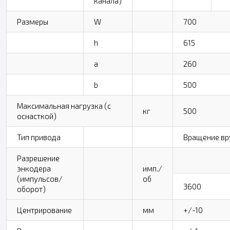
канала)
Размеры
W
700
h
615
a
260
b
500
Максимальная нагрузка (с
кг
500
оснасткой)
Тип привода
Вращение в
Разрешение
энкодера
имп./
(импульсов/
об
3600
оборот)
Центрирование
мм
+/-10