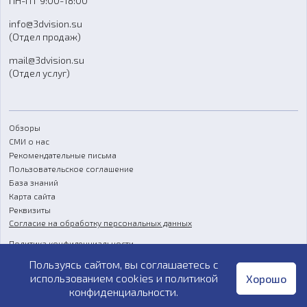
ПН-ПТ 9:00-18:00
Отзывы
info@3dvision.su
FAQ
(Отдел продаж)
mail@3dvision.su
(Отдел услуг)
Обзоры
СМИ о нас
Рекомендательные письма
Пользовательское соглашение
База знаний
Карта сайта
Реквизиты
Согласие на обработку персональных данных
Политика конфиденциальности
Пользуясь сайтом, вы соглашаетесь с
Публичная оферта
использованием cookies и
политикой
Хорошо
конфиденциальности
.