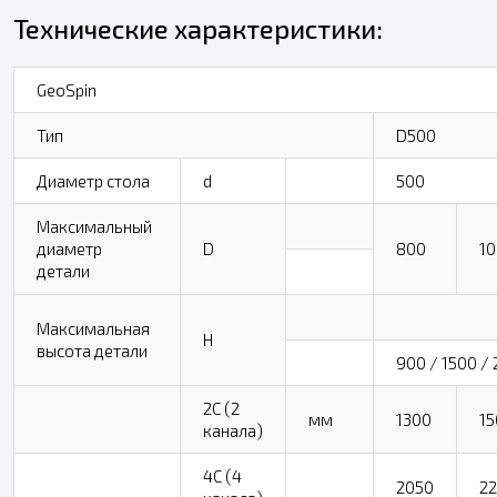
Технические характеристики:
GeoSpin
Тип
D500
Диаметр стола
d
500
Максимальный
диаметр
D
800
1
детали
Максимальная
H
высота детали
900 / 1500 / 
2C (2
мм
1300
15
канала)
4C (4
2050
2