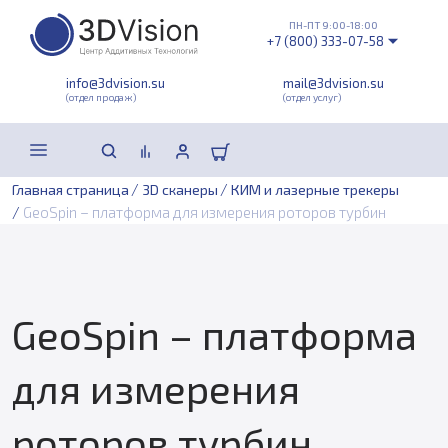
ПН-ПТ 9:00-18:00
+7 (800) 333-07-58
info@3dvision.su
mail@3dvision.su
(отдел продаж)
(отдел услуг)
/
/
Главная страница
3D сканеры
КИМ и лазерные трекеры
/
GeoSpin – платформа для измерения роторов турбин
GeoSpin – платформа
для измерения
роторов турбин