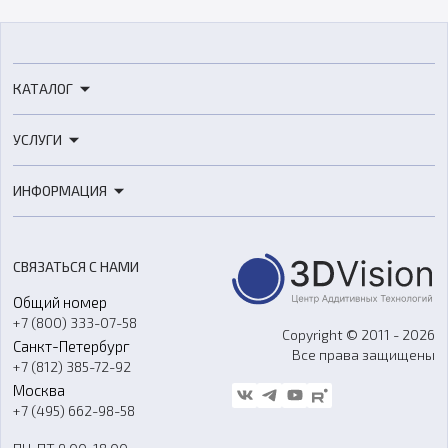
КАТАЛОГ
3D-принтеры
УСЛУГИ
3D-сканеры
3D-печать
Роботы
ИНФОРМАЦИЯ
3D-моделирование
Расходные материалы
Цены
3D-сканирование
Станки с ЧПУ
Акции
Реверс-инжиниринг
Оборудование и материалы для вакуумного литья
СВЯЗАТЬСЯ С НАМИ
Портфолио
Литье пластмасс
Аксессуары и прочее оборудование
Общий номер
О компании
Ремонт и услуги
Программное обеспечение
+7 (800) 333-07-58
Контакты
Copyright © 2011 - 2026
Санкт-Петербург
Все права защищены
Гос. закупки
+7 (812) 385-72-92
Стать дилером
Москва
Блог
+7 (495) 662-98-58
Доставка