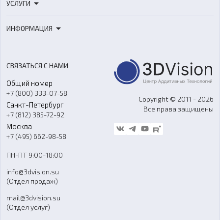
УСЛУГИ
3D-сканеры
3D-печать
Роботы
ИНФОРМАЦИЯ
3D-моделирование
Расходные материалы
Цены
3D-сканирование
Станки с ЧПУ
Акции
Реверс-инжиниринг
Оборудование и материалы для вакуумного литья
СВЯЗАТЬСЯ С НАМИ
Портфолио
Литье пластмасс
Аксессуары и прочее оборудование
Общий номер
О компании
Ремонт и услуги
Программное обеспечение
+7 (800) 333-07-58
Контакты
Copyright © 2011 - 2026
Санкт-Петербург
Все права защищены
Гос. закупки
+7 (812) 385-72-92
Стать дилером
Москва
Блог
+7 (495) 662-98-58
Доставка
ПН-ПТ 9:00-18:00
Отзывы
info@3dvision.su
FAQ
(Отдел продаж)
mail@3dvision.su
(Отдел услуг)