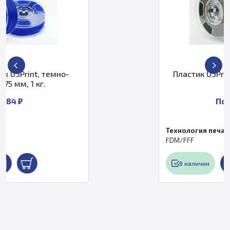
-
Пластик U3Print GF PETg, хаки, 1
мм, 1 кг
По запросу
Технология печати
FDM/FFF
В наличии