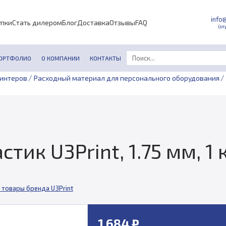
info
упки
Стать дилером
Блог
Доставка
Отзывы
FAQ
(от
ОРТФОЛИО
О КОМПАНИИ
КОНТАКТЫ
/
/
ринтеров
Расходный материал для персонального оборудования
тик U3Print, 1.75 мм, 1 
 товары бренда U3Print
1 684 ₽