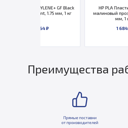
TERYLENE+ GF Black
HP PLA Пластик U3Print,
Print, 1.75 мм, 1 кг
малиновый прозрачный, 1.75
мм, 1 кг.
1 964 ₽
1 684 ₽
Преимущества раб
Прямые поставки
от производителей