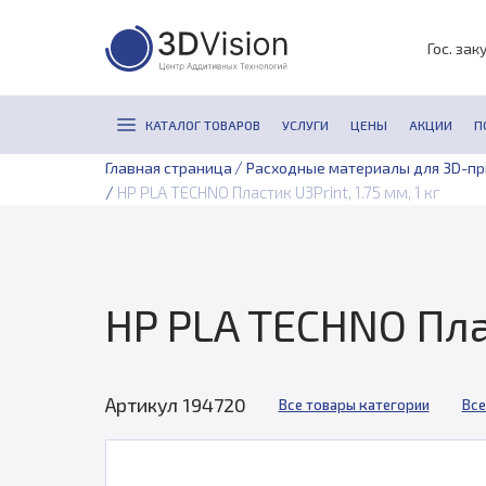
Гос. зак
КАТАЛОГ ТОВАРОВ
УСЛУГИ
ЦЕНЫ
АКЦИИ
П
/
Главная страница
Расходные материалы для 3D-п
/
HP PLA TECHNO Пластик U3Print, 1.75 мм, 1 кг
HP PLA TECHNO Плас
Артикул 194720
Все товары категории
Все