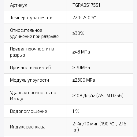
Артикул
TGRABS175S1
Температура печати
220~240 ℃
Относительное
≥30%
удлинение при разрыве
Предел прочности на
≥43 MPa
разрыв
Прочность на изгиб
≥ 70MPa
Модуль упругости
≥2300 MPa
Ударная прочность по
≥108 Дж/м (ASTM D256)
Изоду
Водопоглощение
1 %
2~4г/10 мин (190 ℃，2.16
Индекс расплава
кг)